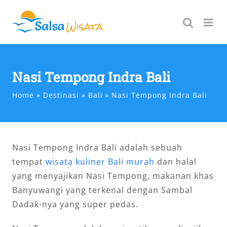
Skip
to
content
Nasi Tempong Indra Bali
Home
Destinasi
Bali
Nasi Tempong Indra Bali
Nasi Tempong Indra Bali adalah sebuah
tempat
wisata kuliner Bali murah
dan halal
yang menyajikan Nasi Tempong, makanan khas
Banyuwangi yang terkenal dengan Sambal
Dadak-nya yang super pedas.