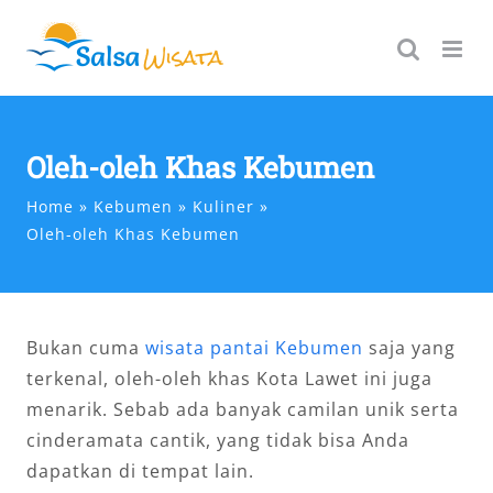
Skip
to
content
Oleh-oleh Khas Kebumen
Home
Kebumen
Kuliner
Oleh-oleh Khas Kebumen
Bukan cuma
wisata pantai Kebumen
saja yang
terkenal, oleh-oleh khas Kota Lawet ini juga
menarik. Sebab ada banyak camilan unik serta
cinderamata cantik, yang tidak bisa Anda
dapatkan di tempat lain.