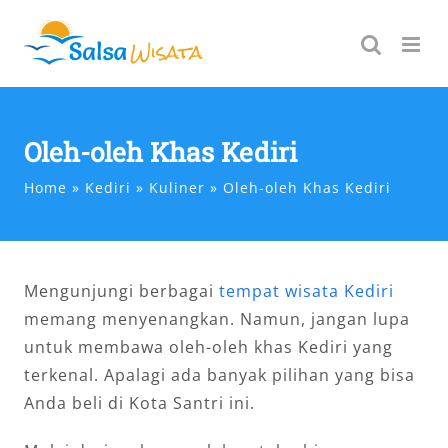
Skip
to
content
Oleh-oleh Khas Kediri
Home
Kediri
Kuliner
Oleh-oleh Khas Kediri
Mengunjungi berbagai
tempat wisata Kediri
memang menyenangkan. Namun, jangan lupa
untuk membawa oleh-oleh khas Kediri yang
terkenal. Apalagi ada banyak pilihan yang bisa
Anda beli di Kota Santri ini.