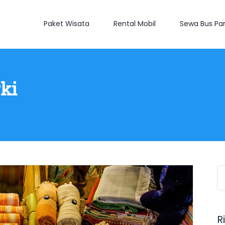
Paket Wisata
Rental Mobil
Sewa Bus Par
ki
S
fo
R