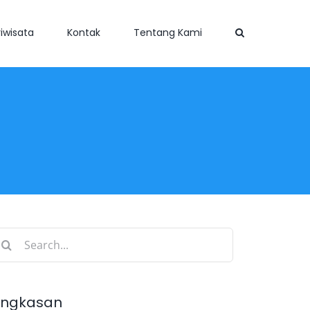
iwisata
Kontak
Tentang Kami
earch
r:
ingkasan