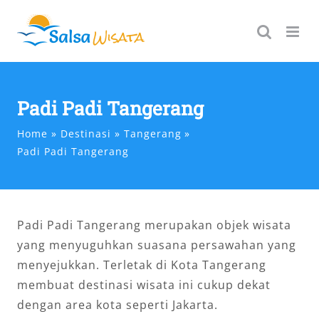
Skip
to
content
Padi Padi Tangerang
Home
Destinasi
Tangerang
Padi Padi Tangerang
Padi Padi Tangerang merupakan objek wisata
yang menyuguhkan suasana persawahan yang
menyejukkan. Terletak di Kota Tangerang
membuat destinasi wisata ini cukup dekat
dengan area kota seperti Jakarta.