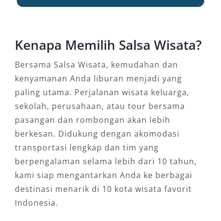
penyebrangan Ferry yaitu Pelabuhan Lembar
yang berada di bagian barat Lombok dan
Pelabuhan Kayangan di timur pulau Lombok.
Kenapa Memilih Salsa Wisata?
Untuk sampai ke pusat Kota Mataram, Anda
Bersama Salsa Wisata, kemudahan dan
bisa menggunakan kendaraan umum seperti
kenyamanan Anda liburan menjadi yang
Taksi dan Bus Damri. Dengan waktu tempuh
paling utama. Perjalanan wisata keluarga,
sekitar 45 menit dari bandara, Anda sudah tiba
sekolah, perusahaan, atau tour bersama
di Kota Mataram.
pasangan dan rombongan akan lebih
berkesan. Didukung dengan akomodasi
Kebanyakan wisatawan yang menuju Lombok
transportasi lengkap dan tim yang
menggunakan paket tour Lombok murah yang
berpengalaman selama lebih dari 10 tahun,
disediakan agen perjalanan. Selain karena
kami siap mengantarkan Anda ke berbagai
lebih mudah, tour wisata ke Lombok akan lebih
destinasi menarik di 10 kota wisata favorit
aman dan nyaman.
Indonesia.
Para wisatawan tidak perlu takut tertinggal Bus