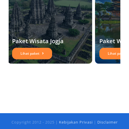
tradisi lokal bisa menjadi pengalaman baru
selama di Lombok. Nah berikut ini tempat-
tempat wisata terfavorit di Lombok yang harus
Anda kunjungi.
Paket Wisata Jogja
Paket Wisa
Gili Trawangan
Lihat paket
Lihat paket
Copyright 2012 - 2025 |
Kebijakan Privasi
|
Disclaimer