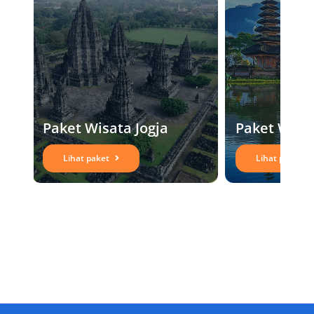
sendiri destinasi wisata yang Anda inginkan.
Kemudian konfirmasikan kepada kami agar
tour operator dapat menghitung ulang biaya
tour Anda.
Salsa Wisata selaku agen tour atau biro
perjalanan dan wisata selalu memberikan
Paket Wisata Jogja
Paket Wisat
pilihan dan layanan terbaik kepada Anda,
Lihat paket
Lihat paket
sehingga membuat liburan Anda bersama
keluarga lebih berkesan dan menyenangkan.
Berikut ini merupakan ide perjalanan tour ke
Surabaya yang telah kami siapkan untuk Anda:
Ide Paket Wisata Surabaya 1 Hari City Tour
Itinerary Wisata Surabaya Sehari: