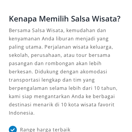
mobil Surabaya. Dengan biaya sewa yang lebih
terjangkau, Anda bisa bebas menjelajah
Kenapa Memilih Salsa Wisata?
Surabaya dan sekitarnya.
Bersama Salsa Wisata, kemudahan dan
Lebih mudah lagi jika Anda menggunakanan
kenyamanan Anda liburan menjadi yang
paket tour Surabaya murah dari biro
paling utama. Perjalanan wisata keluarga,
perjalanan. Semua urusan akomodasi selama
sekolah, perusahaan, atau tour bersama
kunjungan Anda sudah ditanggung dalam satu
pasangan dan rombongan akan lebih
kali bayar. Sehingga Anda tinggal menikmati
berkesan. Didukung dengan akomodasi
segala keseruan yang ada dengan tenang.
transportasi lengkap dan tim yang
Daftar Paket Wisata Surabaya
berpengalaman selama lebih dari 10 tahun,
Populer
kami siap mengantarkan Anda ke berbagai
destinasi menarik di 10 kota wisata favorit
Indonesia.
Paket Wisata
Range harga terbaik
Paket 1 Hari City Tour Surabaya