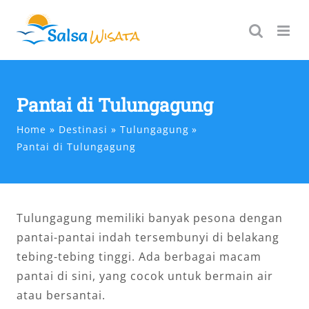
Skip
to
content
Pantai di Tulungagung
Home
Destinasi
Tulungagung
Pantai di Tulungagung
Tulungagung memiliki banyak pesona dengan
pantai-pantai indah tersembunyi di belakang
tebing-tebing tinggi. Ada berbagai macam
pantai di sini, yang cocok untuk bermain air
atau bersantai.