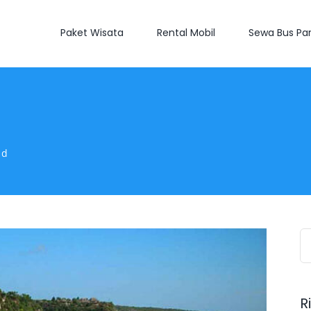
Paket Wisata
Rental Mobil
Sewa Bus Par
nd
S
fo
R