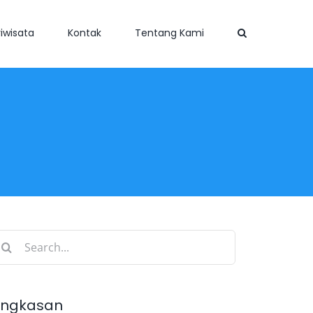
iwisata
Kontak
Tentang Kami
earch
r:
ingkasan