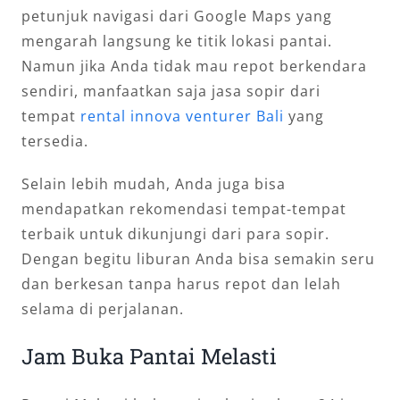
petunjuk navigasi dari Google Maps yang
mengarah langsung ke titik lokasi pantai.
Namun jika Anda tidak mau repot berkendara
sendiri, manfaatkan saja jasa sopir dari
tempat
rental innova venturer Bali
yang
tersedia.
Selain lebih mudah, Anda juga bisa
mendapatkan rekomendasi tempat-tempat
terbaik untuk dikunjungi dari para sopir.
Dengan begitu liburan Anda bisa semakin seru
dan berkesan tanpa harus repot dan lelah
selama di perjalanan.
Jam Buka Pantai Melasti