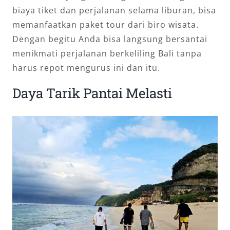
biaya tiket dan perjalanan selama liburan, bisa
memanfaatkan paket tour dari biro wisata.
Dengan begitu Anda bisa langsung bersantai
menikmati perjalanan berkeliling Bali tanpa
harus repot mengurus ini dan itu.
Daya Tarik Pantai Melasti