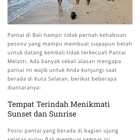
Pantai di Bali hampir tidak pernah kehabisan
pesona yang mampu membuat siapapun betah
untuk datang kembali tidak terkecuali Pantai
Melasti. Ada banyak sekali alasan mengapa
pantai ini wajib untuk Anda kunjungi saat
berada di Kuta Selatan, berikut beberapa
diantaranya:
Tempat Terindah Menikmati
Sunset dan Sunrise
Posisi pantai yang berada di bagian ujung
selatan pulau Bali membuat tempat ini