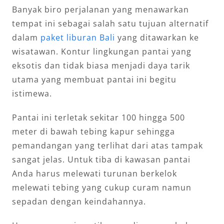
Banyak biro perjalanan yang menawarkan
tempat ini sebagai salah satu tujuan alternatif
dalam
paket liburan Bali
yang ditawarkan ke
wisatawan. Kontur lingkungan pantai yang
eksotis dan tidak biasa menjadi daya tarik
utama yang membuat pantai ini begitu
istimewa.
Pantai ini terletak sekitar 100 hingga 500
meter di bawah tebing kapur sehingga
pemandangan yang terlihat dari atas tampak
sangat jelas. Untuk tiba di kawasan pantai
Anda harus melewati turunan berkelok
melewati tebing yang cukup curam namun
sepadan dengan keindahannya.