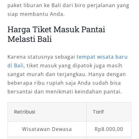
paket liburan ke Bali dari biro perjalanan yang
siap membantu Anda.
Harga Tiket Masuk Pantai
Melasti Bali
Karena statusnya sebagai
tempat wisata baru
di Bali
, tiket masuk yang dipatok juga masih
sangat murah dan terjangkau. Hanya dengan
beberapa ribu rupiah saja Anda sudah bisa
bersantai dan menikmati keindahan pantai.
Retribusi
Tarif
Wisatawan Dewasa
Rp8.000,00