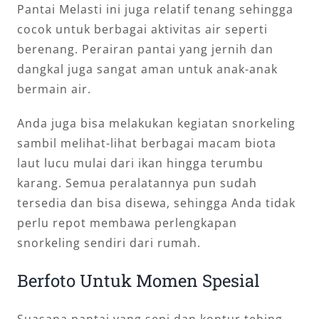
Pantai Melasti ini juga relatif tenang sehingga
cocok untuk berbagai aktivitas air seperti
berenang. Perairan pantai yang jernih dan
dangkal juga sangat aman untuk anak-anak
bermain air.
Anda juga bisa melakukan kegiatan snorkeling
sambil melihat-lihat berbagai macam biota
laut lucu mulai dari ikan hingga terumbu
karang. Semua peralatannya pun sudah
tersedia dan bisa disewa, sehingga Anda tidak
perlu repot membawa perlengkapan
snorkeling sendiri dari rumah.
Berfoto Untuk Momen Spesial
Suasana pantai yang sepi dan kontur tebing