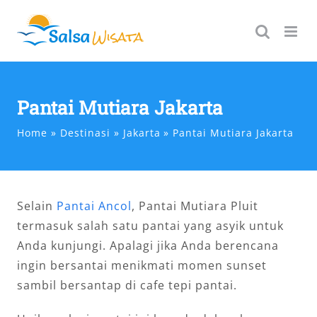
Skip
to
content
Pantai Mutiara Jakarta
Home
Destinasi
Jakarta
Pantai Mutiara Jakarta
Selain
Pantai Ancol
, Pantai Mutiara Pluit
termasuk salah satu pantai yang asyik untuk
Anda kunjungi. Apalagi jika Anda berencana
ingin bersantai menikmati momen sunset
sambil bersantap di cafe tepi pantai.