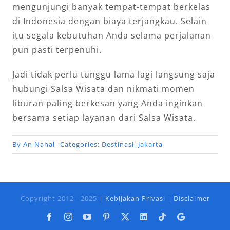
mengunjungi banyak tempat-tempat berkelas
di Indonesia dengan biaya terjangkau. Selain
itu segala kebutuhan Anda selama perjalanan
pun pasti terpenuhi.
Jadi tidak perlu tunggu lama lagi langsung saja
hubungi Salsa Wisata dan nikmati momen
liburan paling berkesan yang Anda inginkan
bersama setiap layanan dari Salsa Wisata.
By
An Nahal
Categories:
Destinasi
,
Jakarta
Copyright 2012 - 2025 |
Kebijakan Privasi
|
Disclaimer
Facebook
Instagram
YouTube
Pinterest
X
LinkedIn
Tiktok
Google
Business