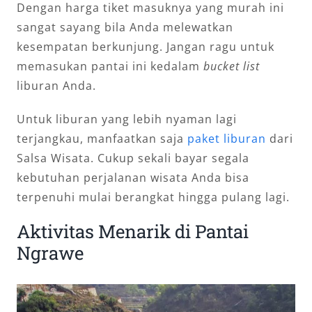
Dengan harga tiket masuknya yang murah ini
sangat sayang bila Anda melewatkan
kesempatan berkunjung. Jangan ragu untuk
memasukan pantai ini kedalam
bucket list
liburan Anda.
Untuk liburan yang lebih nyaman lagi
terjangkau, manfaatkan saja
paket liburan
dari
Salsa Wisata. Cukup sekali bayar segala
kebutuhan perjalanan wisata Anda bisa
terpenuhi mulai berangkat hingga pulang lagi.
Aktivitas Menarik di Pantai
Ngrawe