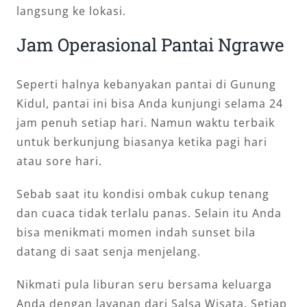
langsung ke lokasi.
Jam Operasional Pantai Ngrawe
Seperti halnya kebanyakan pantai di Gunung
Kidul, pantai ini bisa Anda kunjungi selama 24
jam penuh setiap hari. Namun waktu terbaik
untuk berkunjung biasanya ketika pagi hari
atau sore hari.
Sebab saat itu kondisi ombak cukup tenang
dan cuaca tidak terlalu panas. Selain itu Anda
bisa menikmati momen indah sunset bila
datang di saat senja menjelang.
Nikmati pula liburan seru bersama keluarga
Anda dengan layanan dari Salsa Wisata. Setiap