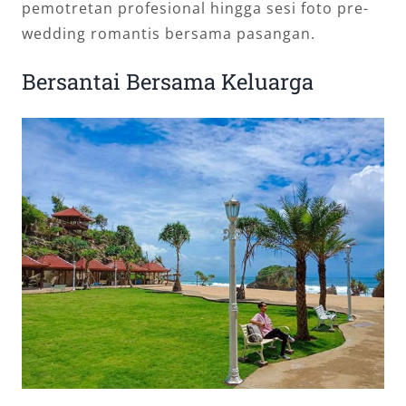
pemotretan profesional hingga sesi foto pre-
wedding romantis bersama pasangan.
Bersantai Bersama Keluarga