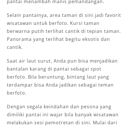
pantai menambah manis pemandangan.
Selain pantainya, area taman di sini jadi favorit
wisatawan untuk berfoto. Kursi taman
berwarna putih terlihat cantik di tepian taman.
Panorama yang terlihat begitu eksotis dan
cantik.
Saat air laut surut, Anda pun bisa menjadikan
bantalan karang di pantai sebagai spot
berfoto. Bila beruntung, bintang laut yang
terdampar bisa Anda jadikan sebagai teman
berfoto.
Dengan segala keindahan dan pesona yang
dimiliki pantai ini wajar bila banyak wisatawan
melakukan sesi pemotretan di sini. Mulai dari