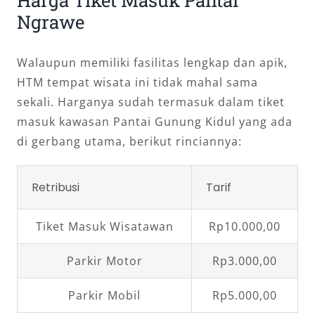
Ngrawe
Walaupun memiliki fasilitas lengkap dan apik,
HTM tempat wisata ini tidak mahal sama
sekali. Harganya sudah termasuk dalam tiket
masuk kawasan Pantai Gunung Kidul yang ada
di gerbang utama, berikut rinciannya:
Retribusi
Tarif
Tiket Masuk Wisatawan
Rp10.000,00
Parkir Motor
Rp3.000,00
Parkir Mobil
Rp5.000,00