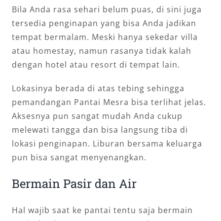
Bila Anda rasa sehari belum puas, di sini juga
tersedia penginapan yang bisa Anda jadikan
tempat bermalam. Meski hanya sekedar villa
atau homestay, namun rasanya tidak kalah
dengan hotel atau resort di tempat lain.
Lokasinya berada di atas tebing sehingga
pemandangan Pantai Mesra bisa terlihat jelas.
Aksesnya pun sangat mudah Anda cukup
melewati tangga dan bisa langsung tiba di
lokasi penginapan. Liburan bersama keluarga
pun bisa sangat menyenangkan.
Bermain Pasir dan Air
Hal wajib saat ke pantai tentu saja bermain