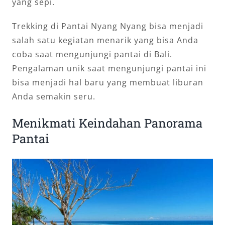
yang sepi.
Trekking di Pantai Nyang Nyang bisa menjadi
salah satu kegiatan menarik yang bisa Anda
coba saat mengunjungi pantai di Bali.
Pengalaman unik saat mengunjungi pantai ini
bisa menjadi hal baru yang membuat liburan
Anda semakin seru.
Menikmati Keindahan Panorama
Pantai