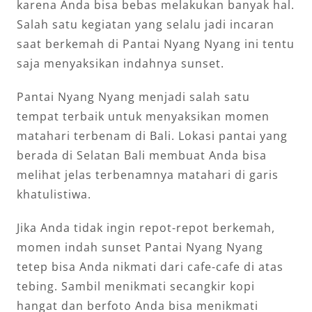
karena Anda bisa bebas melakukan banyak hal.
Salah satu kegiatan yang selalu jadi incaran
saat berkemah di Pantai Nyang Nyang ini tentu
saja menyaksikan indahnya sunset.
Pantai Nyang Nyang menjadi salah satu
tempat terbaik untuk menyaksikan momen
matahari terbenam di Bali. Lokasi pantai yang
berada di Selatan Bali membuat Anda bisa
melihat jelas terbenamnya matahari di garis
khatulistiwa.
Jika Anda tidak ingin repot-repot berkemah,
momen indah sunset Pantai Nyang Nyang
tetep bisa Anda nikmati dari cafe-cafe di atas
tebing. Sambil menikmati secangkir kopi
hangat dan berfoto Anda bisa menikmati