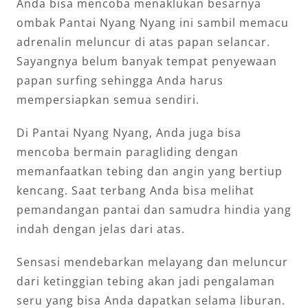
Anda bisa mencoba menaklukan besarnya
ombak Pantai Nyang Nyang ini sambil memacu
adrenalin meluncur di atas papan selancar.
Sayangnya belum banyak tempat penyewaan
papan surfing sehingga Anda harus
mempersiapkan semua sendiri.
Di Pantai Nyang Nyang, Anda juga bisa
mencoba bermain paragliding dengan
memanfaatkan tebing dan angin yang bertiup
kencang. Saat terbang Anda bisa melihat
pemandangan pantai dan samudra hindia yang
indah dengan jelas dari atas.
Sensasi mendebarkan melayang dan meluncur
dari ketinggian tebing akan jadi pengalaman
seru yang bisa Anda dapatkan selama liburan.