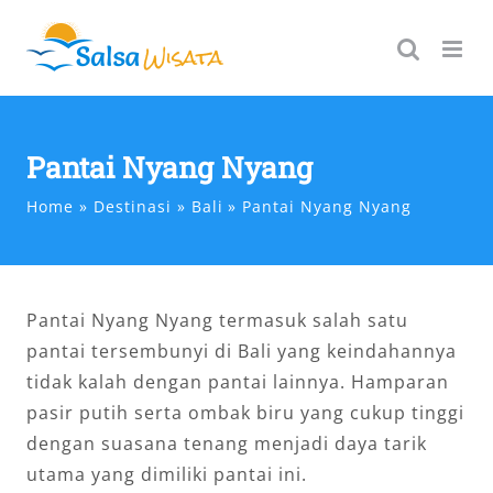
Skip
to
content
Pantai Nyang Nyang
Home
Destinasi
Bali
Pantai Nyang Nyang
Pantai Nyang Nyang termasuk salah satu
pantai tersembunyi di Bali yang keindahannya
tidak kalah dengan pantai lainnya. Hamparan
pasir putih serta ombak biru yang cukup tinggi
dengan suasana tenang menjadi daya tarik
utama yang dimiliki pantai ini.