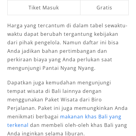
Tiket Masuk
Gratis
Harga yang tercantum di dalam tabel sewaktu-
waktu dapat berubah tergantung kebijakan
dari pihak pengelola. Namun daftar ini bisa
Anda jadikan bahan pertimbangan dan
perkiraan biaya yang Anda perlukan saat
mengunjungi Pantai Nyang Nyang.
Dapatkan juga kemudahan mengunjungi
tempat wisata di Bali lainnya dengan
menggunakan Paket Wisata dari Biro
Perjalanan. Paket ini juga memungkinkan Anda
menikmati berbagai
makanan khas Bali yang
terkenal
dan membeli oleh-oleh khas Bali yang
Anda inginkan selama liburan.