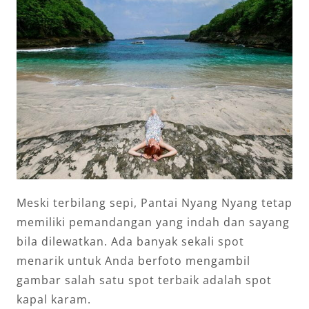
Meski terbilang sepi, Pantai Nyang Nyang tetap
memiliki pemandangan yang indah dan sayang
bila dilewatkan. Ada banyak sekali spot
menarik untuk Anda berfoto mengambil
gambar salah satu spot terbaik adalah spot
kapal karam.