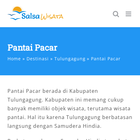
Skip
to
content
Pantai Pacar
Home
Destinasi
Tulungagung
Pantai Pacar
Pantai Pacar berada di Kabupaten
Tulungagung. Kabupaten ini memang cukup
banyak memiliki objek wisata, terutama wisata
pantai. Hal itu karena Tulungagung berbatasan
langsung dengan Samudera Hindia.