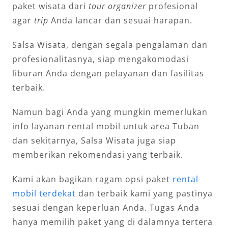
paket wisata dari
tour organizer
profesional
agar
trip
Anda lancar dan sesuai harapan.
Salsa Wisata, dengan segala pengalaman dan
profesionalitasnya, siap mengakomodasi
liburan Anda dengan pelayanan dan fasilitas
terbaik.
Namun bagi Anda yang mungkin memerlukan
info layanan rental mobil untuk area Tuban
dan sekitarnya, Salsa Wisata juga siap
memberikan rekomendasi yang terbaik.
Kami akan bagikan ragam opsi paket
rental
mobil terdekat
dan terbaik kami yang pastinya
sesuai dengan keperluan Anda. Tugas Anda
hanya memilih paket yang di dalamnya tertera