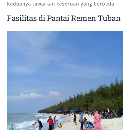
Keduanya tawarkan keseruan yang berbeda.
Fasilitas di Pantai Remen Tuban