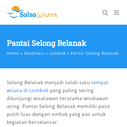
Skip
to
content
Pantai Selong Belanak
Home
Destinasi
Lombok
Pantai Selong Belanak
Selong Belanak menjadi salah satu
tempat
wisata di Lombok
yang paling sering
dikunjungi wisatawan terutama wisatawan
asing. Pantai Selong Belanak memiliki pasir
putih luas dengan ombak yang pas untuk
kegiatan berselancar.