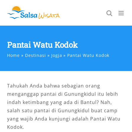
Skip
to
content
Pantai Watu Kodok
Home
Destinasi
Jogja
Pantai Watu Kodok
Tahukah Anda bahwa sebagian orang
menganggap pantai di Gunungkidul itu lebih
indah ketimbang yang ada di Bantul? Nah,
salah satu pantai di Gunungkidul buat camp
yang wajib Anda kunjungi adalah Pantai Watu
Kodok.