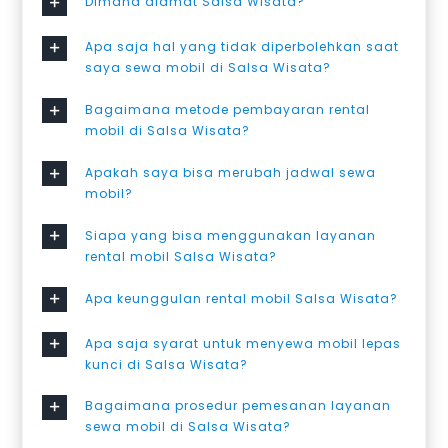
Dimana alamat Salsa Wisata?
Apa saja hal yang tidak diperbolehkan saat
saya sewa mobil di Salsa Wisata?
Bagaimana metode pembayaran rental
mobil di Salsa Wisata?
Apakah saya bisa merubah jadwal sewa
mobil?
Siapa yang bisa menggunakan layanan
rental mobil Salsa Wisata?
Apa keunggulan rental mobil Salsa Wisata?
Apa saja syarat untuk menyewa mobil lepas
kunci di Salsa Wisata?
Bagaimana prosedur pemesanan layanan
sewa mobil di Salsa Wisata?