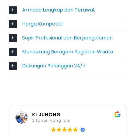
4. Toyota Innova Reborn
Armada Lengkap dan Terawat
Innova Reborn adalah pilihan tepat untuk
Harga Kompetitif
perjalanan bersama keluarga besar. Interior
luas dan suspensi nyaman menjadikannya
Sopir Profesional dan Berpengalaman
favorit untuk perjalanan jauh.
Mendukung Beragam Kegiatan Wisata
5. Toyota Innova Venturer
Dukungan Pelanggan 24/7
Venturer menawarkan kemewahan ekstra
dengan fitur premium dan desain eksterior
yang elegan. Pilihan sempurna untuk
perjalanan bisnis atau acara formal.
6. Toyota Innova Zenix Hybrid
Ki JUHONG
2 tahun yang lalu
Untuk Anda yang peduli lingkungan, Zenix
Hybrid menawarkan efisiensi bahan bakar