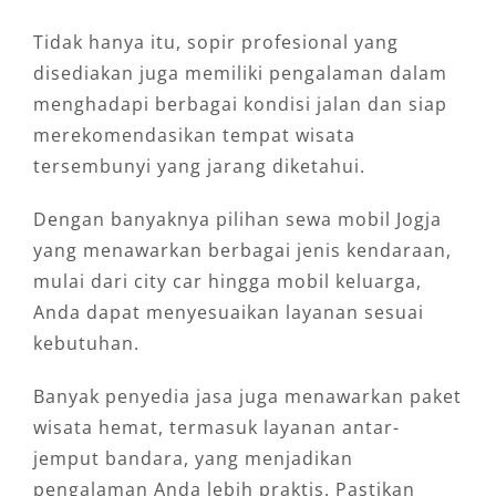
Tidak hanya itu, sopir profesional yang
disediakan juga memiliki pengalaman dalam
menghadapi berbagai kondisi jalan dan siap
merekomendasikan tempat wisata
tersembunyi yang jarang diketahui.
Dengan banyaknya pilihan sewa mobil Jogja
yang menawarkan berbagai jenis kendaraan,
mulai dari city car hingga mobil keluarga,
Anda dapat menyesuaikan layanan sesuai
kebutuhan.
Banyak penyedia jasa juga menawarkan paket
wisata hemat, termasuk layanan antar-
jemput bandara, yang menjadikan
pengalaman Anda lebih praktis. Pastikan