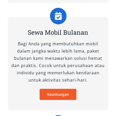
14. Isuzu Elf Long
Isuzu Elf Long menjadi solusi sempurna untuk
perjalanan grup besar. Kapasitas besar dan
kenyamanan kabin membuatnya cocok untuk
Sewa Mobil Bulanan
wisata, acara keluarga, atau rombongan
Bagi Anda yang membutuhkan mobil
kantor.
dalam jangka waktu lebih lama, paket
bulanan kami menawarkan solusi hemat
dan praktis. Cocok untuk perusahaan atau
individu yang memerlukan kendaraan
untuk aktivitas sehari-hari.
Keuntungan