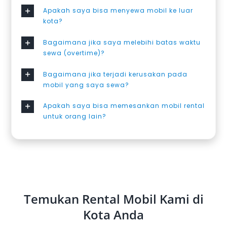
Apakah saya bisa menyewa mobil ke luar
kota?
Bagaimana jika saya melebihi batas waktu
sewa (overtime)?
Bagaimana jika terjadi kerusakan pada
mobil yang saya sewa?
Apakah saya bisa memesankan mobil rental
untuk orang lain?
Temukan Rental Mobil Kami di
Kota Anda