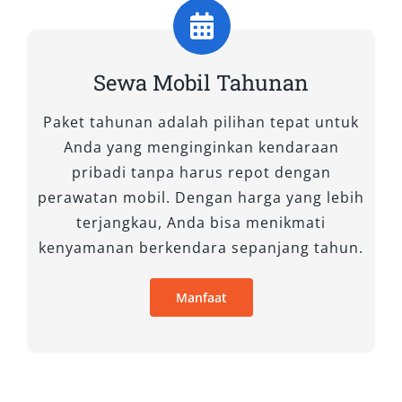
Sewa Mobil Tahunan
Paket tahunan adalah pilihan tepat untuk
Anda yang menginginkan kendaraan
pribadi tanpa harus repot dengan
perawatan mobil. Dengan harga yang lebih
terjangkau, Anda bisa menikmati
kenyamanan berkendara sepanjang tahun.
Manfaat