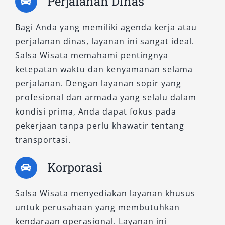
Perjalanan Dinas
Bagi Anda yang memiliki agenda kerja atau
perjalanan dinas, layanan ini sangat ideal.
Salsa Wisata memahami pentingnya
ketepatan waktu dan kenyamanan selama
perjalanan. Dengan layanan sopir yang
profesional dan armada yang selalu dalam
kondisi prima, Anda dapat fokus pada
pekerjaan tanpa perlu khawatir tentang
transportasi.
Korporasi
Salsa Wisata menyediakan layanan khusus
untuk perusahaan yang membutuhkan
kendaraan operasional. Layanan ini