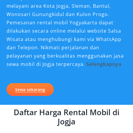
melayani area Kota Jogja, Sleman, Bantul,
Wonosari Gunungkidul dan Kulon Progo.
Pemesanan rental mobil Yogyakarta dapat
dilakukan secara online melalui website Salsa
Wisata atau menghubungi kami via WhatsApp
dan Telepon. Nikmati perjalanan dan
pelayanan yang berkualitas menggunakan jasa
sewa mobil di Jogja terpercaya.
Selengkapnya
Jogja, kota dengan sejuta pesona, menawarkan
banyak destinasi menarik yang patut
Sewa sekarang
dikunjungi. Untuk memastikan perjalanan Anda
nyaman dan fleksibel, layanan sewa mobil Jogja
hadir sebagai solusi praktis.
Daftar Harga Rental Mobil di
Jogja
Anda bisa memilih berbagai jenis kendaraan,
mulai dari mobil keluarga hingga mobil matic,