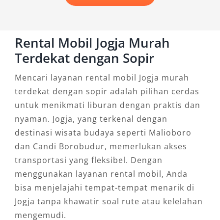
Rental Mobil Jogja Murah
Terdekat dengan Sopir
Mencari layanan rental mobil Jogja murah
terdekat dengan sopir adalah pilihan cerdas
untuk menikmati liburan dengan praktis dan
nyaman. Jogja, yang terkenal dengan
destinasi wisata budaya seperti Malioboro
dan Candi Borobudur, memerlukan akses
transportasi yang fleksibel. Dengan
menggunakan layanan rental mobil, Anda
bisa menjelajahi tempat-tempat menarik di
Jogja tanpa khawatir soal rute atau kelelahan
mengemudi.