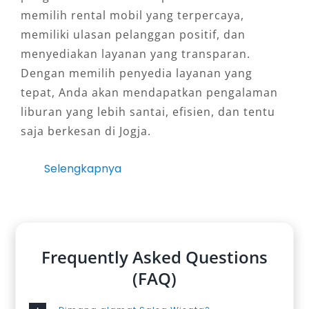
memilih rental mobil yang terpercaya,
memiliki ulasan pelanggan positif, dan
menyediakan layanan yang transparan.
Dengan memilih penyedia layanan yang
tepat, Anda akan mendapatkan pengalaman
liburan yang lebih santai, efisien, dan tentu
saja berkesan di Jogja.
Selengkapnya
Frequently Asked Questions
(FAQ)