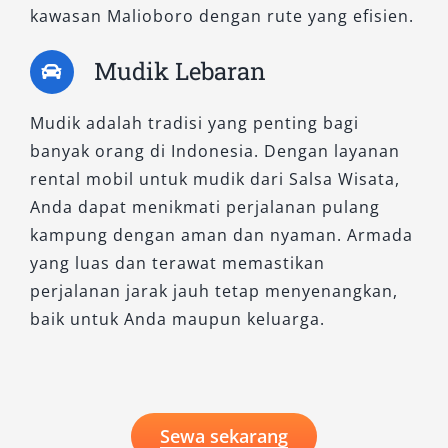
kawasan Malioboro dengan rute yang efisien.
Mudik Lebaran
Mudik adalah tradisi yang penting bagi
banyak orang di Indonesia. Dengan layanan
rental mobil untuk mudik dari Salsa Wisata,
Anda dapat menikmati perjalanan pulang
kampung dengan aman dan nyaman. Armada
yang luas dan terawat memastikan
perjalanan jarak jauh tetap menyenangkan,
baik untuk Anda maupun keluarga.
Sewa sekarang