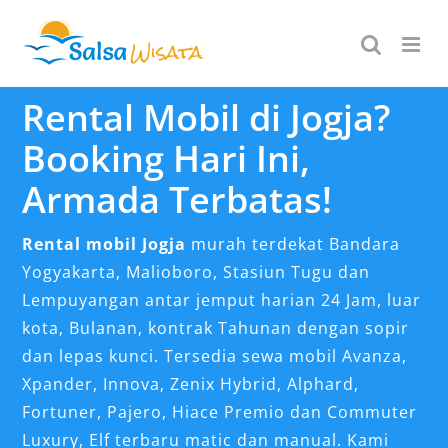
Skip
to
content
Rental Mobil di Jogja?
Booking Hari Ini,
Armada Terbatas!
Rental mobil Jogja
murah terdekat Bandara
Yogyakarta, Malioboro, Stasiun Tugu dan
Lempuyangan antar jemput harian 24 Jam, luar
kota, Bulanan, kontrak Tahunan dengan sopir
dan lepas kunci. Tersedia sewa mobil Avanza,
Xpander, Innova, Zenix Hybrid, Alphard,
Fortuner, Pajero, Hiace Premio dan Commuter
Luxury, Elf terbaru matic dan manual. Kami