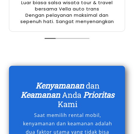
Luar biasa salsa wisata tour & travel
terbaik dengan teknologi ramah lingkungan
bersama Vella auto trans
tanpa mengorbankan performa.
Dengan pelayanan maksimal dan
sepenuh hati. Sangat menyenangkan
7. Toyota Alphard
Alphard adalah simbol kemewahan dan
kenyamanan. Dengan fitur premium, mobil ini
ideal untuk tamu VIP, perjalanan bisnis, atau
acara spesial.
8. Toyota Fortuner
Kenyamanan
dan
Keamanan
Anda
Prioritas
Bagi penggemar SUV, Fortuner memberikan
Kami
performa tangguh untuk melibas berbagai
medan. Cocok untuk Anda yang ingin
Saat memilih rental mobil,
berpetualang dengan gaya.
kenyamanan dan keamanan adalah
dua faktor utama yang tidak bisa