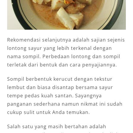
Rekomendasi selanjutnya adalah sajian sejenis
lontong sayur yang lebih terkenal dengan
nama sompil. Perbedaan lontong dan sompil
terletak dari bentuk dan cara penyajiannya.
Sompil berbentuk kerucut dengan tekstur
lembut dan biasa disantap bersama sayur
tempe pedas kuah santan. Sayangnya
panganan sederhana namun nikmat ini sudah
cukup sulit untuk Anda temukan.
Salah satu yang masih bertahan adalah