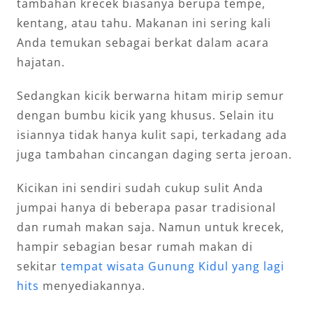
tambahan krecek biasanya berupa tempe,
kentang, atau tahu. Makanan ini sering kali
Anda temukan sebagai berkat dalam acara
hajatan.
Sedangkan kicik berwarna hitam mirip semur
dengan bumbu kicik yang khusus. Selain itu
isiannya tidak hanya kulit sapi, terkadang ada
juga tambahan cincangan daging serta jeroan.
Kicikan ini sendiri sudah cukup sulit Anda
jumpai hanya di beberapa pasar tradisional
dan rumah makan saja. Namun untuk krecek,
hampir sebagian besar rumah makan di
sekitar
tempat wisata Gunung Kidul yang lagi
hits
menyediakannya.