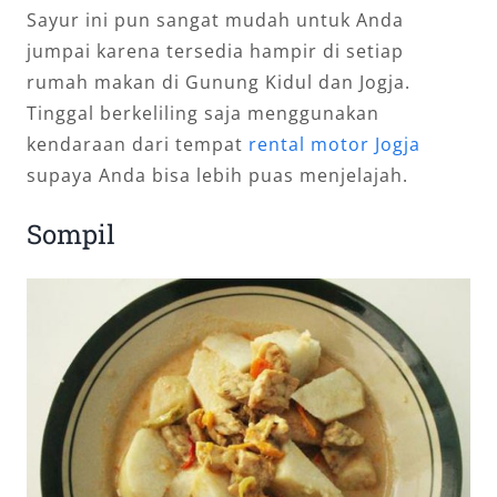
Sayur ini pun sangat mudah untuk Anda
jumpai karena tersedia hampir di setiap
rumah makan di Gunung Kidul dan Jogja.
Tinggal berkeliling saja menggunakan
kendaraan dari tempat
rental motor Jogja
supaya Anda bisa lebih puas menjelajah.
Sompil