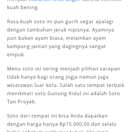
kuah bening.
Rasa kuah soto ini pun gurih segar apalagi
dengan tambahan jeruk nipisnya. Ayamnya
pun bukan ayam biasa, melainkan ayam
kampung jantan yang dagingnya sangat
empuk.
Menu soto ini sering menjadi pilihan sarapan
tidak hanya bagi orang Jogja namun juga
wisatawan luar kota. Salah satu tempat terbaik
menikmati soto Gunung Kidul ini adalah Soto
Tan Proyek.
Soto dari tempat ini bisa Anda dapatkan
dengan harga hanya Rp15.000,00 dan selalu