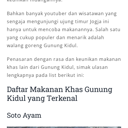
Bahkan banyak youtuber dan wisatawan yang
sengaja mengunjungi ujung timur Jogja ini
hanya untuk mencoba makanannya. Salah satu
yang cukup populer dan menarik adalah
walang goreng Gunung Kidul.
Penasaran dengan rasa dan keunikan makanan
khas lain dari Gunung Kidul, simak ulasan
lengkapnya pada list berikut ini:
Daftar Makanan Khas Gunung
Kidul yang Terkenal
Soto Ayam