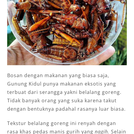
Bosan dengan makanan yang biasa saja,
Gunung Kidul punya makanan eksotis yang
terbuat dari serangga yakni belalang goreng.
Tidak banyak orang yang suka karena takut
dengan bentuknya padahal rasanya luar biasa.
Tekstur belalang goreng ini renyah dengan
rasa khas pedas manis gurih yang
nagih.
Selain