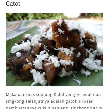
Gatot
Makanan khas Gunung Kidul yang terbuat dari
singkong selanjutnya adalah gatot. Proses
pembuatannya cukup panjang, singkong harus