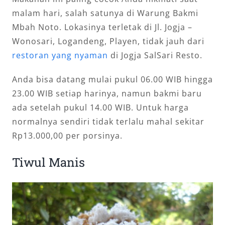
malam hari, salah satunya di Warung Bakmi
Mbah Noto. Lokasinya terletak di Jl. Jogja –
Wonosari, Logandeng, Playen, tidak jauh dari
restoran yang nyaman
di Jogja SalSari Resto.
Anda bisa datang mulai pukul 06.00 WIB hingga
23.00 WIB setiap harinya, namun bakmi baru
ada setelah pukul 14.00 WIB. Untuk harga
normalnya sendiri tidak terlalu mahal sekitar
Rp13.000,00 per porsinya.
Tiwul Manis