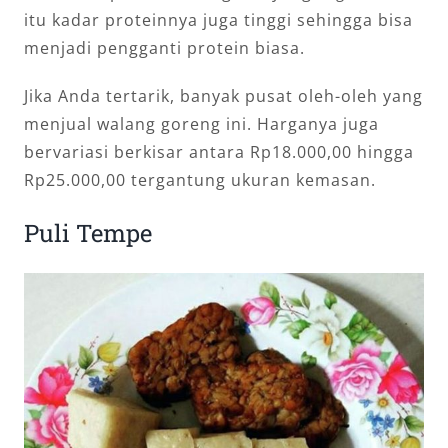
itu kadar proteinnya juga tinggi sehingga bisa
menjadi pengganti protein biasa.
Jika Anda tertarik, banyak pusat oleh-oleh yang
menjual walang goreng ini. Harganya juga
bervariasi berkisar antara Rp18.000,00 hingga
Rp25.000,00 tergantung ukuran kemasan.
Puli Tempe