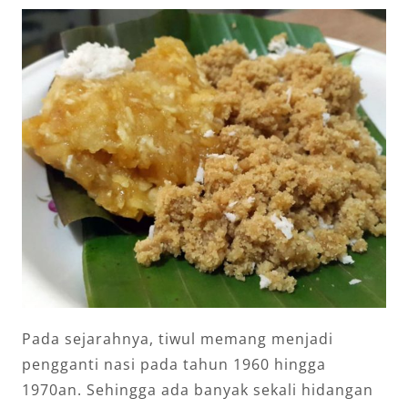
Pada sejarahnya, tiwul memang menjadi
pengganti nasi pada tahun 1960 hingga
1970an. Sehingga ada banyak sekali hidangan