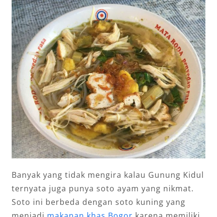
Banyak yang tidak mengira kalau Gunung Kidul
ternyata juga punya soto ayam yang nikmat.
Soto ini berbeda dengan soto kuning yang
menjadi
makanan khas Bogor
karena memiliki