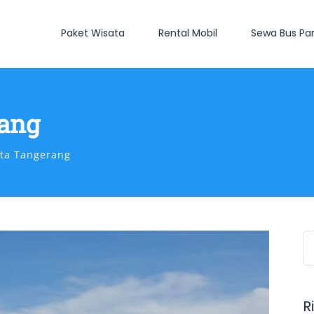
Paket Wisata
Rental Mobil
Sewa Bus Par
rang
nta Tangerang
S
fo
R