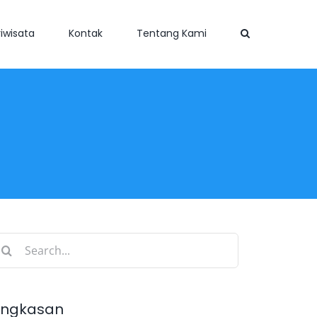
iwisata
Kontak
Tentang Kami
earch
r:
ingkasan