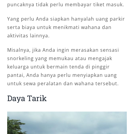
puncaknya tidak perlu membayar tiket masuk.
Yang perlu Anda siapkan hanyalah uang parkir
serta biaya untuk menikmati wahana dan
aktivitas lainnya.
Misalnya, jika Anda ingin merasakan sensasi
snorkeling yang memukau atau mengajak
keluarga untuk bermain tenda di pinggir
pantai, Anda hanya perlu menyiapkan uang
untuk sewa peralatan dan wahana tersebut.
Daya Tarik