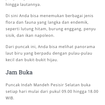
hingga lautannya.
Di sini Anda bisa menemukan berbagai jenis
flora dan fauna yang langka dan endemik,
seperti lutung hitam, burung enggang, penyu
sisik, dan ikan napoleon.
Dari puncak ini, Anda bisa melihat panorama
laut biru yang berpadu dengan pulau-pulau
kecil dan bukit-bukit hijau.
Jam Buka
Puncak Indah Mandeh Pesisir Selatan buka
setiap hari mulai dari pukul 09.00 hingga 18.00
WIB.