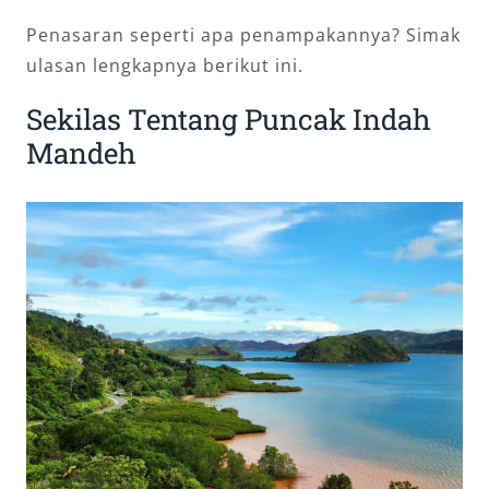
Penasaran seperti apa penampakannya? Simak
ulasan lengkapnya berikut ini.
Sekilas Tentang Puncak Indah
Mandeh