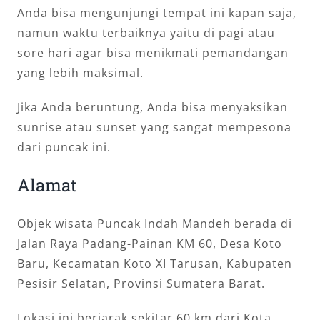
Anda bisa mengunjungi tempat ini kapan saja,
namun waktu terbaiknya yaitu di pagi atau
sore hari agar bisa menikmati pemandangan
yang lebih maksimal.
Jika Anda beruntung, Anda bisa menyaksikan
sunrise atau sunset yang sangat mempesona
dari puncak ini.
Alamat
Objek wisata Puncak Indah Mandeh berada di
Jalan Raya Padang-Painan KM 60, Desa Koto
Baru, Kecamatan Koto XI Tarusan, Kabupaten
Pesisir Selatan, Provinsi Sumatera Barat.
Lokasi ini berjarak sekitar 60 km dari Kota