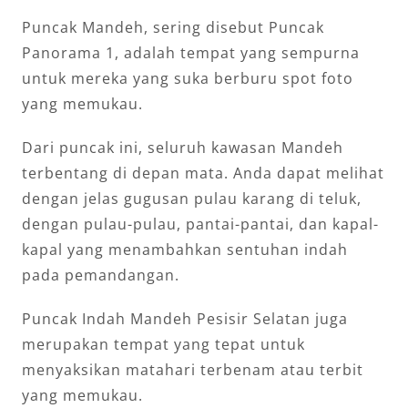
Puncak Mandeh, sering disebut Puncak
Panorama 1, adalah tempat yang sempurna
untuk mereka yang suka berburu spot foto
yang memukau.
Dari puncak ini, seluruh kawasan Mandeh
terbentang di depan mata. Anda dapat melihat
dengan jelas gugusan pulau karang di teluk,
dengan pulau-pulau, pantai-pantai, dan kapal-
kapal yang menambahkan sentuhan indah
pada pemandangan.
Puncak Indah Mandeh Pesisir Selatan juga
merupakan tempat yang tepat untuk
menyaksikan matahari terbenam atau terbit
yang memukau.