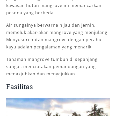
kawasan hutan mangrove ini memancarkan
pesona yang berbeda.
Air sungainya berwarna hijau dan jernih,
memeluk akar-akar mangrove yang menjulang.
Menyusuri hutan mangrove dengan perahu
kayu adalah pengalaman yang menarik.
Tanaman mangrove tumbuh di sepanjang
sungai, menciptakan pemandangan yang
menakjubkan dan menyejukkan.
Fasilitas