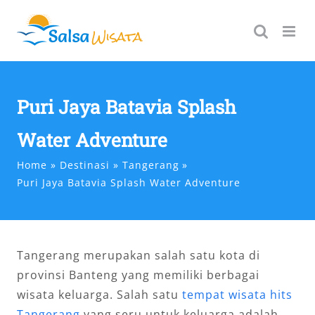
Skip
to
content
Puri Jaya Batavia Splash
Water Adventure
Home
Destinasi
Tangerang
Puri Jaya Batavia Splash Water Adventure
Tangerang merupakan salah satu kota di
provinsi Banteng yang memiliki berbagai
wisata keluarga. Salah satu
tempat wisata hits
Tangerang
yang seru untuk keluarga adalah