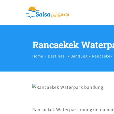
Skip
to
content
Rancaekek Waterp
Home
Destinasi
Bandung
Rancaekek
Rancaekek Waterpark mungkin namany