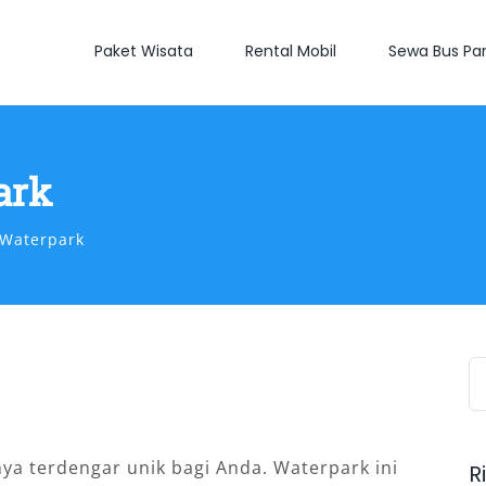
Paket Wisata
Rental Mobil
Sewa Bus Par
ark
 Waterpark
S
fo
a terdengar unik bagi Anda. Waterpark ini
R