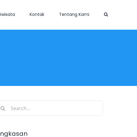
iwisata
Kontak
Tentang Kami
earch
r:
ingkasan