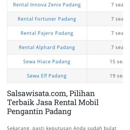
Rental Innova Zenix Padang
7 seat
Rental Fortuner Padang
7 seat
Rental Pajero Padang
7 seat
Rental Alphard Padang
7 seat
Sewa Hiace Padang
15 seat
Sewa Elf Padang
19 seat
Salsawisata.com, Pilihan
Terbaik Jasa Rental Mobil
Pengantin Padang
Sekarang, pasti keputusan Anda sudah bulat