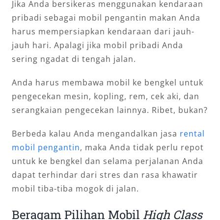
Jika Anda bersikeras menggunakan kendaraan
pribadi sebagai mobil pengantin makan Anda
harus mempersiapkan kendaraan dari jauh-
jauh hari. Apalagi jika mobil pribadi Anda
sering ngadat di tengah jalan.
Anda harus membawa mobil ke bengkel untuk
pengecekan mesin, kopling, rem, cek aki, dan
serangkaian pengecekan lainnya. Ribet, bukan?
Berbeda kalau Anda mengandalkan jasa
rental
mobil pengantin
, maka Anda tidak perlu repot
untuk ke bengkel dan selama perjalanan Anda
dapat terhindar dari stres dan rasa khawatir
mobil tiba-tiba mogok di jalan.
Beragam Pilihan Mobil
High Class