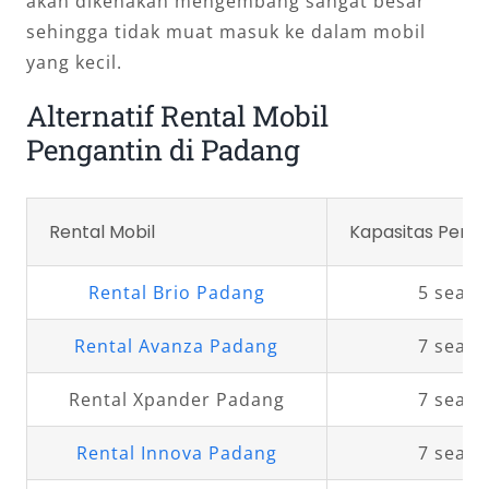
akan dikenakan mengembang sangat besar
sehingga tidak muat masuk ke dalam mobil
yang kecil.
Alternatif Rental Mobil
Pengantin di Padang
Rental Mobil
Kapasitas Pen
Rental Brio Padang
5 seat
Rental Avanza Padang
7 seat
Rental Xpander Padang
7 seat
Rental Innova Padang
7 seat