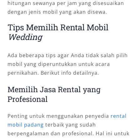
hitungan sewanya per jam yang disesuaikan
dengan jenis mobil yang akan disewa.
Tips Memilih Rental Mobil
Wedding
Ada beberapa tips agar Anda tidak salah pilih
mobil yang diperuntukkan untuk acara
pernikahan. Berikut info detailnya.
Memilih Jasa Rental yang
Profesional
Penting untuk menggunakan penyedia
rental
mobil padang
terbaik yang sudah
berpengalaman dan profesional. Hal ini untuk