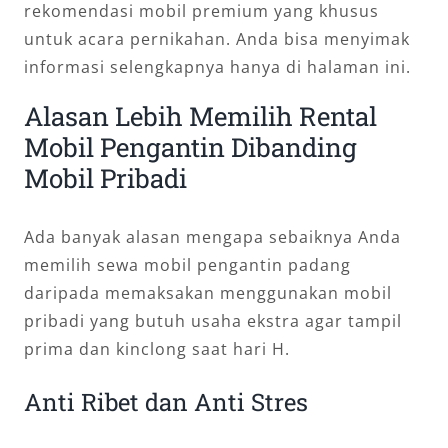
rekomendasi mobil premium yang khusus
untuk acara pernikahan. Anda bisa menyimak
informasi selengkapnya hanya di halaman ini.
Alasan Lebih Memilih Rental
Mobil Pengantin Dibanding
Mobil Pribadi
Ada banyak alasan mengapa sebaiknya Anda
memilih sewa mobil pengantin padang
daripada memaksakan menggunakan mobil
pribadi yang butuh usaha ekstra agar tampil
prima dan kinclong saat hari H.
Anti Ribet dan Anti Stres