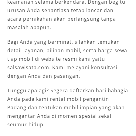
keamanan selama berkendara. Dengan begitu,
urusan Anda senantiasa tetap lancar dan
acara pernikahan akan berlangsung tanpa
masalah apapun.
Bagi Anda yang berminat, silahkan temukan
detail layanan, pilihan mobil, serta harga sewa
tiap mobil di website resmi kami yaitu
salsawisata.com. Kami melayani konsultasi
dengan Anda dan pasangan.
Tunggu apalagi? Segera daftarkan hari bahagia
Anda pada kami rental mobil pengantin
Padang dan tentukan mobil impian yang akan
mengantar Anda di momen spesial sekali
seumur hidup.