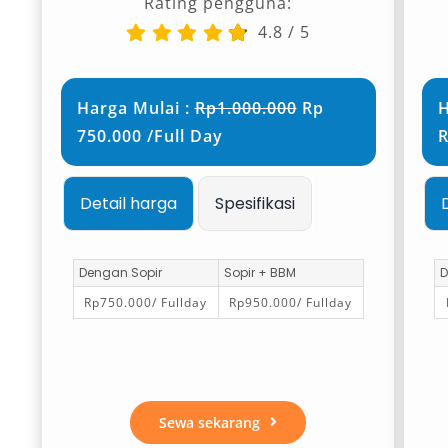
digunakan untuk booking mobil di bandara
Rating pengguna:
saat rombongan wisata, keluarga besar, atau
4.8
/
5
tamu perusahaan.
3. Toyota Innova Reborn dan Zenix Hybrid
Harga Mulai :
Rp1.000.000
Rp
H
750.000 /Full Day
R
Innova Reborn menawarkan kombinasi
kenyamanan dan performa, sementara Zenix
Detail harga
Spesifikasi
Hybrid memberi nilai tambah berupa efisiensi
bahan bakar. Keduanya sangat cocok sebagai
mobil keluarga nyaman atau pilihan fleksibel
Dengan Sopir
Sopir + BBM
D
untuk perjalanan ke luar kota.
Rp750.000/ Fullday
Rp950.000/ Fullday
4. Isuzu Elf Long 19 Seat
Untuk kebutuhan skala besar, Isuzu Elf Long 19
Seat merupakan solusi hemat dan efisien.
Sewa sekarang
Kendaraan ini mampu menampung hingga 19