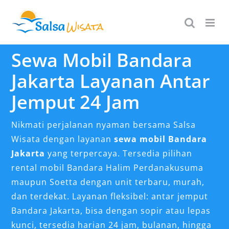
Skip
to
content
Sewa Mobil Bandara
Jakarta Layanan Antar
Jemput 24 Jam
Nikmati perjalanan nyaman bersama Salsa
Wisata dengan layanan
sewa mobil Bandara
Jakarta
yang terpercaya. Tersedia pilihan
rental mobil Bandara Halim Perdanakusuma
maupun Soetta dengan unit terbaru, murah,
dan terdekat. Layanan fleksibel: antar jemput
Bandara Jakarta, bisa dengan sopir atau lepas
kunci, tersedia harian 24 jam, bulanan, hingga