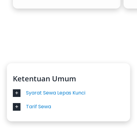
penumpang dengan ruang bagasi cukup,
menjadikannya populer untuk antar jemput
bandara rombongan tour maupun acara
perusahaan.
5. Toyota Avanza
Sebagai pilihan praktis dan ekonomis, Avanza
tetap menjadi favorit untuk rental mobil
Ketentuan Umum
harian. Cocok digunakan oleh keluarga kecil
maupun perjalanan bisnis singkat. Dengan
Syarat Sewa Lepas Kunci
harga sewa mobil yang ramah, Avanza selalu
menjadi opsi terdekat bagi penyewa.
Tarif Sewa
6. Toyota Fortuner
Bagi yang menginginkan SUV gagah dan