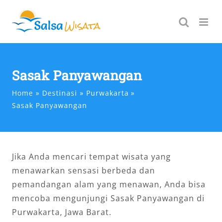
Skip
to
content
Sasak Panyawangan
Home
Destinasi
Purwakarta
Sasak Panyawangan
Jika Anda mencari tempat wisata yang
menawarkan sensasi berbeda dan
pemandangan alam yang menawan, Anda bisa
mencoba mengunjungi Sasak Panyawangan di
Purwakarta, Jawa Barat.