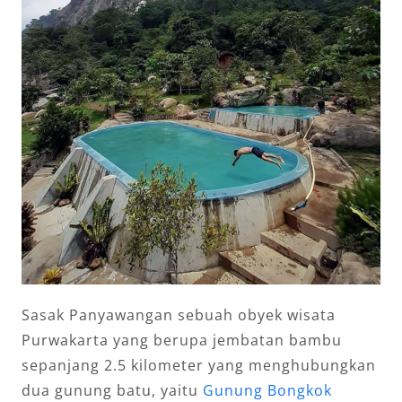
Sasak Panyawangan sebuah obyek wisata
Purwakarta yang berupa jembatan bambu
sepanjang 2.5 kilometer yang menghubungkan
dua gunung batu, yaitu
Gunung Bongkok