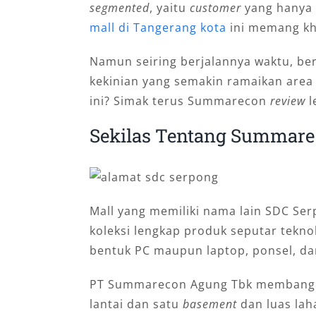
segmented
, yaitu
customer
yang hanya
mall di Tangerang kota
ini memang k
Namun seiring berjalannya waktu, be
kekinian yang semakin ramaikan area
ini? Simak terus Summarecon
review
l
Sekilas Tentang Summarec
Mall yang memiliki nama lain SDC S
koleksi lengkap produk seputar tekno
bentuk PC maupun laptop, ponsel, d
PT Summarecon Agung Tbk membangun
lantai dan satu
basement
dan luas lah