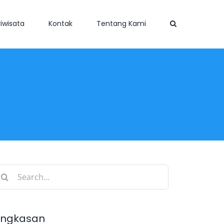
iwisata
Kontak
Tentang Kami
earch
r:
ingkasan