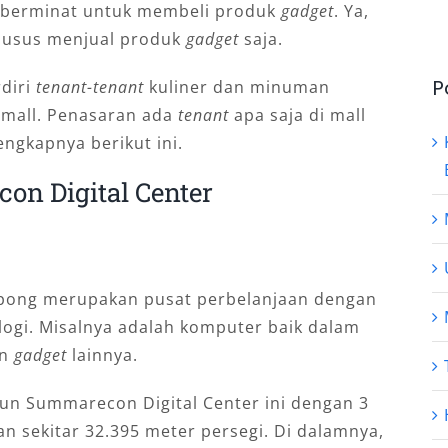
 berminat untuk membeli produk
gadget
. Ya,
husus menjual produk
gadget
saja.
P
rdiri
tenant-tenant
kuliner dan minuman
 mall. Penasaran ada
tenant
apa saja di mall
engkapnya berikut ini.
on Digital Center
erpong merupakan pusat perbelanjaan dengan
logi. Misalnya adalah komputer baik dalam
an
gadget
lainnya.
 Summarecon Digital Center ini dengan 3
an sekitar 32.395 meter persegi. Di dalamnya,