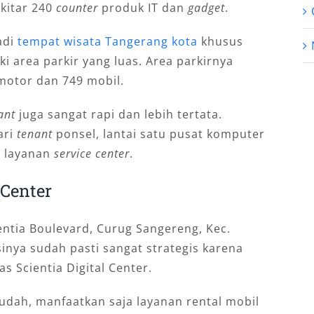
kitar 240
counter
produk IT dan
gadget
.
adi
tempat wisata Tangerang kota
khusus
ki area parkir yang luas. Area parkirnya
otor dan 749 mobil.
ant
juga sangat rapi dan lebih tertata.
ari
tenant
ponsel, lantai satu pusat komputer
t layanan
service center
.
Center
ientia Boulevard, Curug Sangereng, Kec.
inya sudah pasti sangat strategis karena
s Scientia Digital Center.
mudah, manfaatkan saja layanan rental mobil