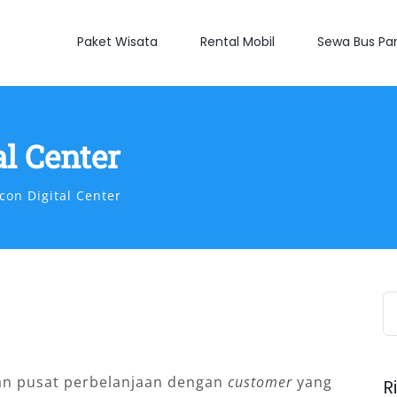
Paket Wisata
Rental Mobil
Sewa Bus Par
l Center
on Digital Center
S
fo
an pusat perbelanjaan dengan
customer
yang
R