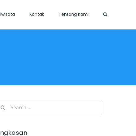
iwisata
Kontak
Tentang Kami
earch
r:
ingkasan