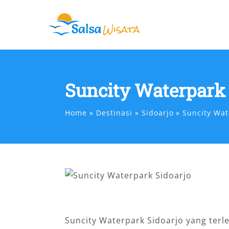
Skip
to
content
Suncity Waterpark 
Home
Destinasi
Sidoarjo
Suncity Wat
Suncity Waterpark Sidoarjo yang ter