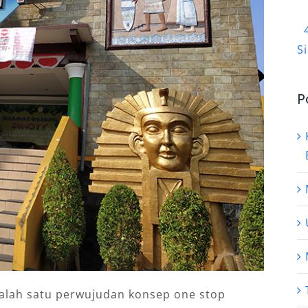
S
P
salah satu perwujudan konsep one stop