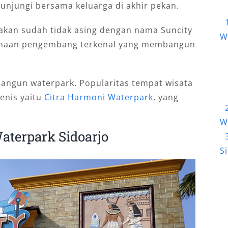
kunjungi bersama keluarga di akhir pekan.
akan sudah tidak asing dengan nama Suncity
W
ahaan pengembang terkenal yang membangun
angun waterpark. Popularitas tempat wisata
jenis yaitu
Citra Harmoni Waterpark
, yang
W
aterpark Sidoarjo
S