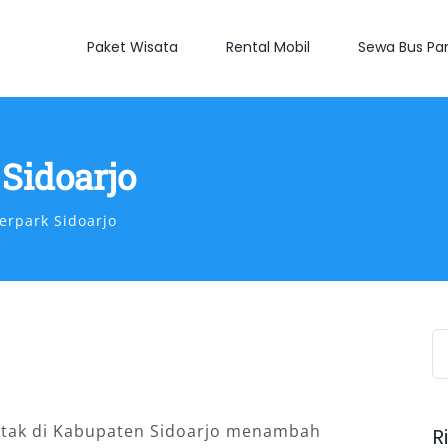
Paket Wisata
Rental Mobil
Sewa Bus Par
Sidoarjo
erpark Sidoarjo
S
fo
letak di Kabupaten Sidoarjo menambah
R