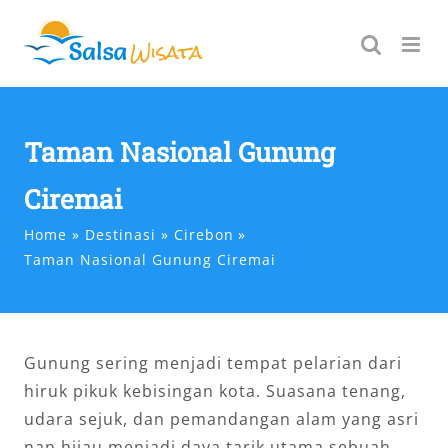
Skip
to
content
Taman Nasional Gunung
Ciremai
Home
Destinasi
Cirebon
Taman Nasional Gunung Ciremai
Gunung sering menjadi tempat pelarian dari
hiruk pikuk kebisingan kota. Suasana tenang,
udara sejuk, dan pemandangan alam yang asri
nan hijau menjadi daya tarik utama sebuah