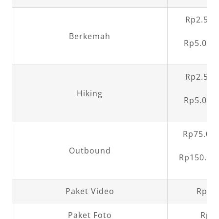
Rp2.500
Berkemah
Rp5.000,
Rp2.500
Hiking
Rp5.000,
Rp75.000
Outbound
Rp150.000
Paket Video
Rp1.0
Paket Foto
Rp25