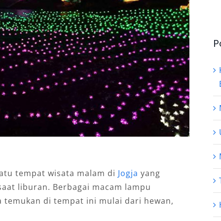
P
satu tempat wisata malam di
Jogja
yang
saat liburan. Berbagai macam lampu
 temukan di tempat ini mulai dari hewan,