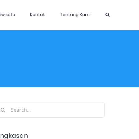
iwisata
Kontak
Tentang Kami
earch
r:
ingkasan