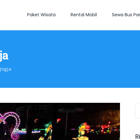
Paket Wisata
Rental Mobil
Sewa Bus Par
ja
Jogja
S
fo
R