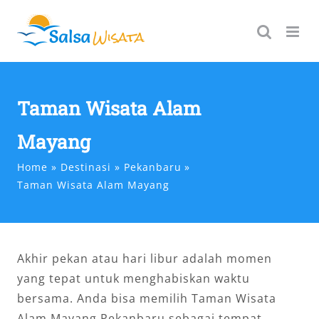
Skip
to
content
Taman Wisata Alam
Mayang
Home
Destinasi
Pekanbaru
Taman Wisata Alam Mayang
Akhir pekan atau hari libur adalah momen
yang tepat untuk menghabiskan waktu
bersama. Anda bisa memilih Taman Wisata
Alam Mayang Pekanbaru sebagai tempat