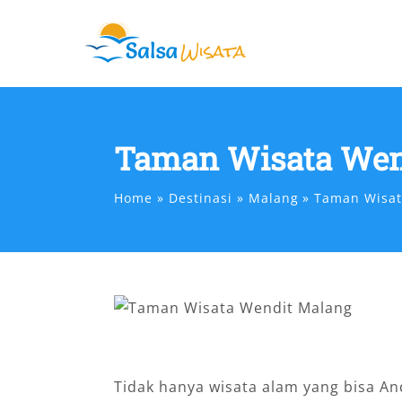
Skip
to
content
Taman Wisata Wen
Home
Destinasi
Malang
Taman Wisat
Tidak hanya wisata alam yang bisa An