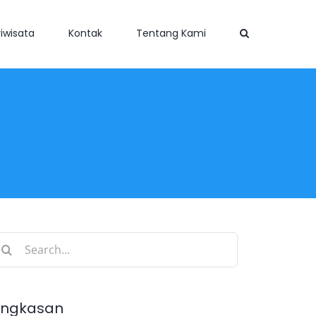
iwisata
Kontak
Tentang Kami
earch
r:
ingkasan