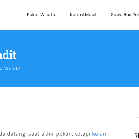
Paket Wisata
Rental Mobil
Sewa Bus Par
dit
a Wendit
S
fo
da datangi saat akhir pekan, tetapi
kolam
R