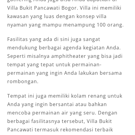
Villa Bukit Pancawati Bogor. Villa ini memiliki
kawasan yang luas dengan konsep villa
nyaman yang mampu menampung 100 orang.
Fasilitas yang ada di sini juga sangat
mendukung berbagai agenda kegiatan Anda.
Seperti misalnya amphitheater yang bisa jadi
tempat yang tepat untuk permainan-
permainan yang ingin Anda lakukan bersama
rombongan.
Tempat ini juga memiliki kolam renang untuk
Anda yang ingin bersantai atau bahkan
mencoba permainan air yang seru. Dengan
berbagai fasilitasnya tersebut, Villa Bukit
Pancawati termasuk rekomendasi terbaik