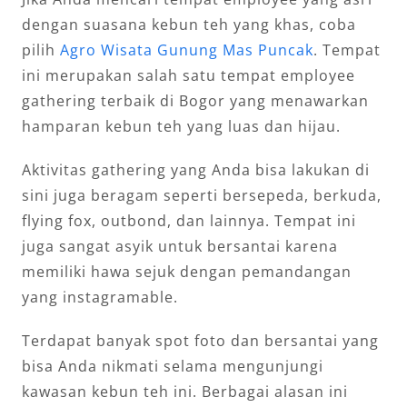
dengan suasana kebun teh yang khas, coba
pilih
Agro Wisata Gunung Mas Puncak
. Tempat
ini merupakan salah satu tempat employee
gathering terbaik di Bogor yang menawarkan
hamparan kebun teh yang luas dan hijau.
Aktivitas gathering yang Anda bisa lakukan di
sini juga beragam seperti bersepeda, berkuda,
flying fox, outbond, dan lainnya. Tempat ini
juga sangat asyik untuk bersantai karena
memiliki hawa sejuk dengan pemandangan
yang instagramable.
Terdapat banyak spot foto dan bersantai yang
bisa Anda nikmati selama mengunjungi
kawasan kebun teh ini. Berbagai alasan ini