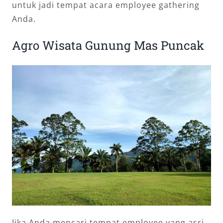
untuk jadi tempat acara employee gathering
Anda.
Agro Wisata Gunung Mas Puncak
Jika Anda mencari tempat employee yang asri