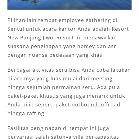
Pilihan lain tempat employee gathering di
Sentul untuk acara kantor Anda adalah Resort
New Panjang Jiwo. Resort ini menawarkan
suasana penginapan yang homey dan asri
dengan nuansa pedesaan yang khas.
Berbagai aktivitas seru bisa Anda coba lakukan
di areanya yang luas mulai dari meeting
hingga sejumlah permainan seru. Ada pula
paket-paket khusus yang juga menarik untuk
Anda pilih seperti paket outbound, offroad,
hingga rafting.
Fasilitas penginapan di tempat ini juga
bervariasi salah satunya villa berkapasitas