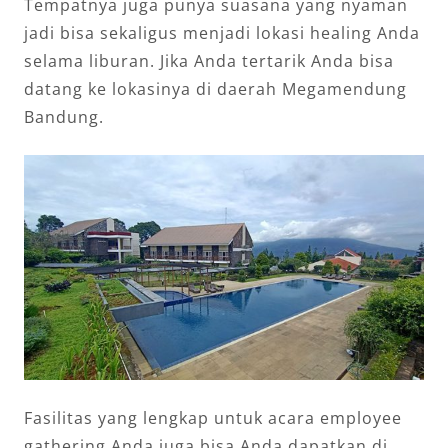
Tempatnya juga punya suasana yang nyaman
jadi bisa sekaligus menjadi lokasi healing Anda
selama liburan. Jika Anda tertarik Anda bisa
datang ke lokasinya di daerah Megamendung
Bandung.
Fasilitas yang lengkap untuk acara employee
gathering Anda juga bisa Anda dapatkan di