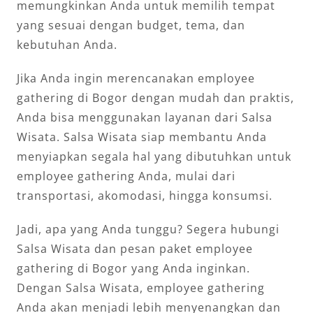
memungkinkan Anda untuk memilih tempat
yang sesuai dengan budget, tema, dan
kebutuhan Anda.
Jika Anda ingin merencanakan employee
gathering di Bogor dengan mudah dan praktis,
Anda bisa menggunakan layanan dari Salsa
Wisata. Salsa Wisata siap membantu Anda
menyiapkan segala hal yang dibutuhkan untuk
employee gathering Anda, mulai dari
transportasi, akomodasi, hingga konsumsi.
Jadi, apa yang Anda tunggu? Segera hubungi
Salsa Wisata dan pesan paket employee
gathering di Bogor yang Anda inginkan.
Dengan Salsa Wisata, employee gathering
Anda akan menjadi lebih menyenangkan dan