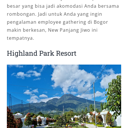
besar yang bisa jadi akomodasi Anda bersama
rombongan. Jadi untuk Anda yang ingin
pengalaman employee gathering di Bogor
makin berkesan, New Panjang Jiwo ini
tempatnya.
Highland Park Resort