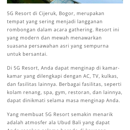
5G Resort di Cijeruk, Bogor, merupakan
tempat yang sering menjadi langganan
rombongan dalam acara gathering. Resort ini
yang modern dan mewah menawarkan
suasana persawahan asri yang sempurna
untuk bersantai.
Di 5G Resort, Anda dapat menginap di kamar-
kamar yang dilengkapi dengan AC, TV, kulkas,
dan fasilitas lainnya. Berbagai fasilitas, seperti
kolam renang, spa, gym, restoran, dan lainnya,
dapat dinikmati selama masa menginap Anda.
Yang membuat 5G Resort semakin menarik
adalah atmosfer ala Ubud Bali yang dapat