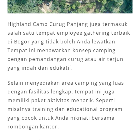
Highland Camp Curug Panjang juga termasuk
salah satu tempat employee gathering terbaik
di Bogor yang tidak boleh Anda lewatkan.
Tempat ini menawarkan konsep camping
dengan pemandangan curug atau air terjun
yang indah dan edukatif.
Selain menyediakan area camping yang luas
dengan fasilitas lengkap, tempat ini juga
memiliki paket aktivitas menarik. Seperti
misalnya training dan educational program
yang cocok untuk Anda nikmati bersama
rombongan kantor.