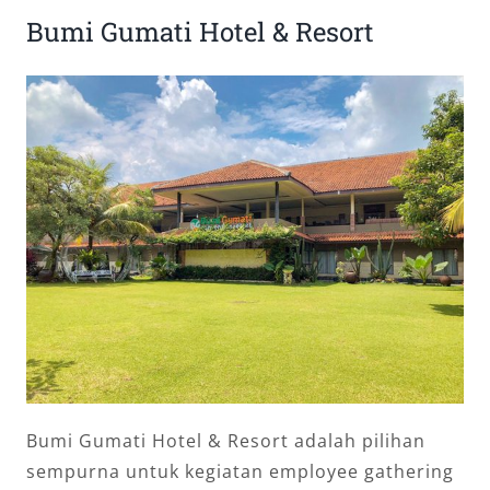
Bumi Gumati Hotel & Resort
Bumi Gumati Hotel & Resort adalah pilihan
sempurna untuk kegiatan employee gathering