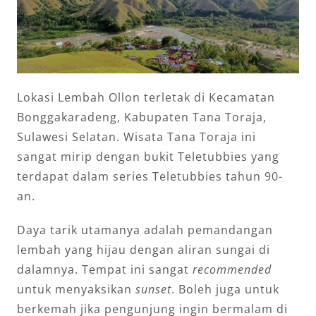
Lokasi Lembah Ollon terletak di Kecamatan
Bonggakaradeng, Kabupaten Tana Toraja,
Sulawesi Selatan. Wisata Tana Toraja ini
sangat mirip dengan bukit Teletubbies yang
terdapat dalam series Teletubbies tahun 90-
an.
Daya tarik utamanya adalah pemandangan
lembah yang hijau dengan aliran sungai di
dalamnya. Tempat ini sangat
recommended
untuk menyaksikan
sunset
. Boleh juga untuk
berkemah jika pengunjung ingin bermalam di