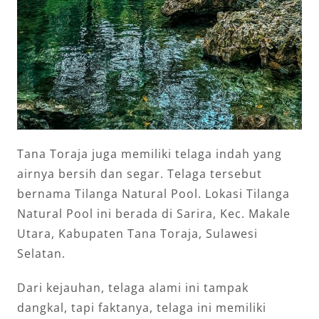
Tana Toraja juga memiliki telaga indah yang
airnya bersih dan segar. Telaga tersebut
bernama Tilanga Natural Pool. Lokasi Tilanga
Natural Pool ini berada di Sarira, Kec. Makale
Utara, Kabupaten Tana Toraja, Sulawesi
Selatan.
Dari kejauhan, telaga alami ini tampak
dangkal, tapi faktanya, telaga ini memiliki