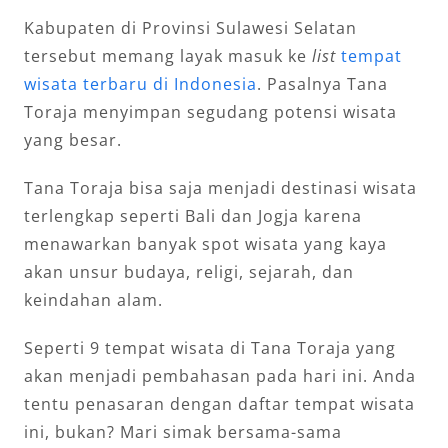
Kabupaten di Provinsi Sulawesi Selatan
tersebut memang layak masuk ke
list
tempat
wisata terbaru di Indonesia
. Pasalnya Tana
Toraja menyimpan segudang potensi wisata
yang besar.
Tana Toraja bisa saja menjadi destinasi wisata
terlengkap seperti Bali dan Jogja karena
menawarkan banyak spot wisata yang kaya
akan unsur budaya, religi, sejarah, dan
keindahan alam.
Seperti 9 tempat wisata di Tana Toraja yang
akan menjadi pembahasan pada hari ini. Anda
tentu penasaran dengan daftar tempat wisata
ini, bukan? Mari simak bersama-sama