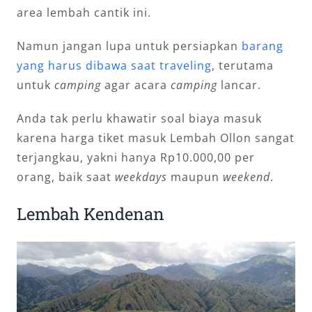
area lembah cantik ini.
Namun jangan lupa untuk persiapkan
barang
yang harus dibawa saat traveling
, terutama
untuk
camping
agar acara
camping
lancar.
Anda tak perlu khawatir soal biaya masuk
karena harga tiket masuk Lembah Ollon sangat
terjangkau, yakni hanya Rp10.000,00 per
orang, baik saat
weekdays
maupun
weekend
.
Lembah Kendenan