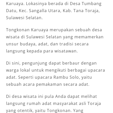
Karuaya. Lokasinya berada di Desa Tumbang
Datu, Kec. Sangalla Utara, Kab. Tana Toraja,
Sulawesi Selatan.
Tongkonan Karuaya merupakan sebuah desa
wisata di Sulawesi Selatan yang memamerkan
unsur budaya, adat, dan tradisi secara
langsung kepada para wisatawan.
Di sini, pengunjung dapat berbaur dengan
warga lokal untuk mengikuti berbagai upacara
adat. Seperti upacara Rambu Solo, yaitu
sebuah acara pemakaman secara adat.
Di desa wisata ini pula Anda dapat melihat
langsung rumah adat masyarakat asli Toraja
yang otentik, yaitu Tongkonan. Yang