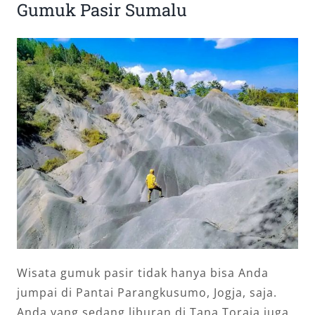
Gumuk Pasir Sumalu
Wisata gumuk pasir tidak hanya bisa Anda
jumpai di Pantai Parangkusumo, Jogja, saja.
Anda yang sedang liburan di Tana Toraja juga