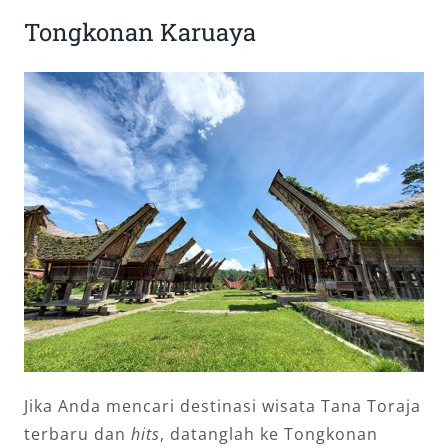
Tongkonan Karuaya
Jika Anda mencari destinasi wisata Tana Toraja
terbaru dan
hits
, datanglah ke Tongkonan