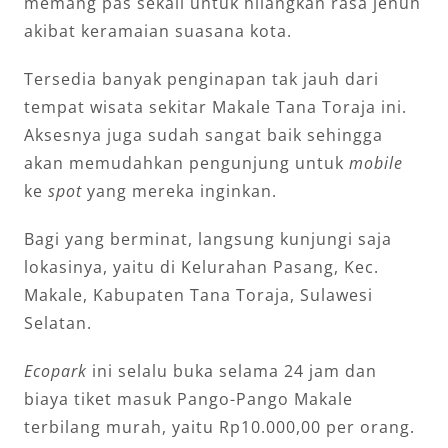
memang pas sekali untuk hilangkan rasa jenuh
akibat keramaian suasana kota.
Tersedia banyak penginapan tak jauh dari
tempat wisata sekitar Makale Tana Toraja ini.
Aksesnya juga sudah sangat baik sehingga
akan memudahkan pengunjung untuk
mobile
ke
spot
yang mereka inginkan.
Bagi yang berminat, langsung kunjungi saja
lokasinya, yaitu di Kelurahan Pasang, Kec.
Makale, Kabupaten Tana Toraja, Sulawesi
Selatan.
Ecopark
ini selalu buka selama 24 jam dan
biaya tiket masuk Pango-Pango Makale
terbilang murah, yaitu Rp10.000,00 per orang.