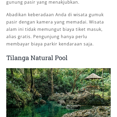
gunung pasir yang menakjubkan.
Abadikan keberadaan Anda di wisata gumuk
pasir dengan kamera yang memadai. Wisata
alam ini tidak memungut biaya tiket masuk,
alias gratis. Pengunjung hanya perlu
membayar biaya parkir kendaraan saja.
Tilanga Natural Pool