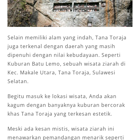
Selain memiliki alam yang indah, Tana Toraja
juga terkenal dengan daerah yang masih
dipenuhi dengan nilai kebudayaan. Seperti
Kuburan Batu Lemo, sebuah wisata ziarah di
Kec. Makale Utara, Tana Toraja, Sulawesi
Selatan.
Begitu masuk ke lokasi wisata, Anda akan
kagum dengan banyaknya kuburan bercorak
khas Tana Toraja yang terkesan estetik.
Meski ada kesan mistis, wisata ziarah ini
menawarkan pemandangan menarik seperti