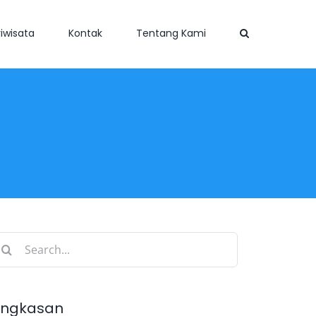
iwisata
Kontak
Tentang Kami
earch
r:
ingkasan