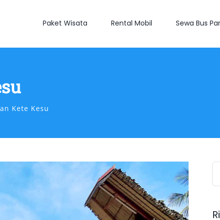
Paket Wisata
Rental Mobil
Sewa Bus Par
esu
an Kete Kesu
S
fo
R