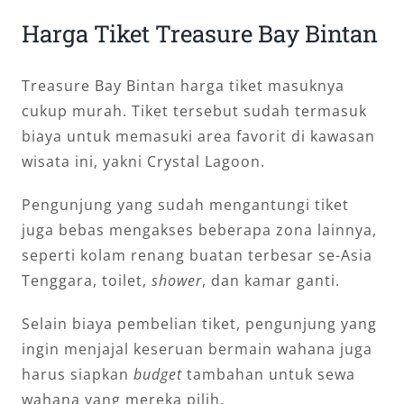
Harga Tiket Treasure Bay Bintan
Treasure Bay Bintan harga tiket masuknya
cukup murah. Tiket tersebut sudah termasuk
biaya untuk memasuki area favorit di kawasan
wisata ini, yakni Crystal Lagoon.
Pengunjung yang sudah mengantungi tiket
juga bebas mengakses beberapa zona lainnya,
seperti kolam renang buatan terbesar se-Asia
Tenggara, toilet,
shower
, dan kamar ganti.
Selain biaya pembelian tiket, pengunjung yang
ingin menjajal keseruan bermain wahana juga
harus siapkan
budget
tambahan untuk sewa
wahana yang mereka pilih.