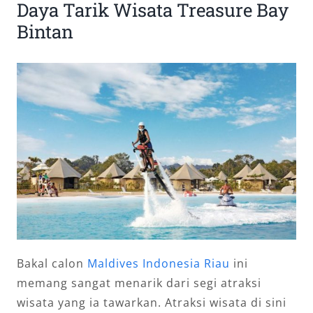
Daya Tarik Wisata Treasure Bay
Bintan
Bakal calon
Maldives Indonesia Riau
ini
memang sangat menarik dari segi atraksi
wisata yang ia tawarkan. Atraksi wisata di sini