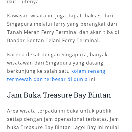
ikuti rutenya.
Kawasan wisata ini juga dapat diakses dari
Singapura melalui ferry yang berangkat dari
Tanah Merah Ferry Terminal dan akan tiba di
Bandar Bentan Telani Ferry Terminal.
Karena dekat dengan Singapura, banyak
wisatawan dari Singapura yang datang
berkunjung ke salah satu
kolam renang
termewah dan terbesar di dunia
ini.
Jam Buka Treasure Bay Bintan
Area wisata terpadu ini buka untuk publik
setiap dengan jam operasional terbatas. Jam
buka Treasure Bay Bintan Lagoi Bay ini mulai