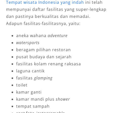
Tempat wisata Indonesia yang indah
ini telah
mempunyai daftar fasilitas yang super-lengkap
dan pastinya berkualitas dan memadai.
Adapun fasilitas-fasilitasnya, yaitu:
aneka wahana
adventure
watersports
beragam pilihan restoran
pusat budaya dan sejarah
fasilitas kolam renang raksasa
laguna cantik
fasilitas
glamping
toilet
kamar ganti
kamar mandi plus
shower
tempat sampah