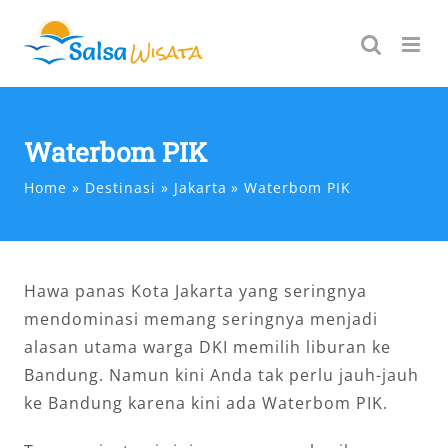
Skip
to
content
Waterbom PIK
Home
Destinasi
Jakarta
Waterbom PIK
Hawa panas Kota Jakarta yang seringnya
mendominasi memang seringnya menjadi
alasan utama warga DKI memilih liburan ke
Bandung. Namun kini Anda tak perlu jauh-jauh
ke Bandung karena kini ada Waterbom PIK.