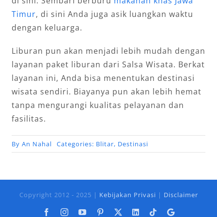
di sini. Sembari berburu
makanan khas Jawa
Timur
, di sini Anda juga asik luangkan waktu
dengan keluarga.
Liburan pun akan menjadi lebih mudah dengan
layanan paket liburan dari Salsa Wisata. Berkat
layanan ini, Anda bisa menentukan destinasi
wisata sendiri. Biayanya pun akan lebih hemat
tanpa mengurangi kualitas pelayanan dan
fasilitas.
By
An Nahal
Categories:
Blitar
,
Destinasi
Copyright 2012 - 2025 |
Kebijakan Privasi
|
Disclaimer
Facebook
Instagram
YouTube
Pinterest
X
LinkedIn
Tiktok
Google