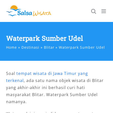
Skip
to
content
Waterpark Sumber Udel
Home
Destinasi
Blitar
Waterpark Sumber Udel
Soal
tempat wisata di Jawa Timur yang
terkenal
, ada satu nama objek wisata di Blitar
yang akhir-akhir ini berhasil curi hati
masyarakat Blitar. Waterpark Sumber Udel
namanya.