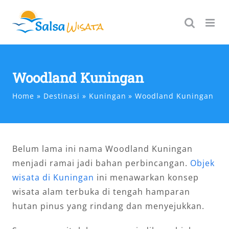
Skip
to
content
Woodland Kuningan
Home
Destinasi
Kuningan
Woodland Kuningan
Belum lama ini nama Woodland Kuningan
menjadi ramai jadi bahan perbincangan.
Objek
wisata di Kuningan
ini menawarkan konsep
wisata alam terbuka di tengah hamparan
hutan pinus yang rindang dan menyejukkan.