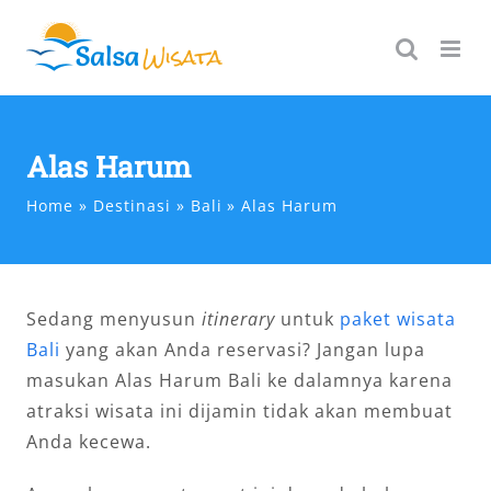
Skip
to
content
Alas Harum
Home
Destinasi
Bali
Alas Harum
Sedang menyusun
itinerary
untuk
paket wisata
Bali
yang akan Anda reservasi? Jangan lupa
masukan Alas Harum Bali ke dalamnya karena
atraksi wisata ini dijamin tidak akan membuat
Anda kecewa.