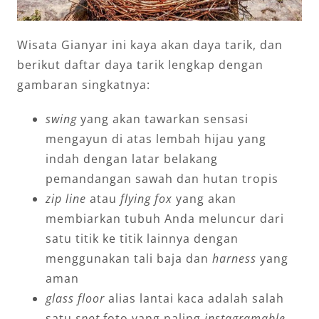
Wisata Gianyar ini kaya akan daya tarik, dan
berikut daftar daya tarik lengkap dengan
gambaran singkatnya:
swing
yang akan tawarkan sensasi
mengayun di atas lembah hijau yang
indah dengan latar belakang
pemandangan sawah dan hutan tropis
zip line
atau
flying fox
yang akan
membiarkan tubuh Anda meluncur dari
satu titik ke titik lainnya dengan
menggunakan tali baja dan
harness
yang
aman
glass floor
alias lantai kaca adalah salah
satu
spot
foto yang paling
instagramable
,