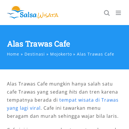
Skip
to
content
Alas Trawas Cafe
Home
Destinasi
Mojokerto
Alas Trawas Cafe
Alas Trawas Cafe mungkin hanya salah satu
cafe Trawas yang sedang
hits
dan tren karena
tempatnya berada di
tempat wisata di Trawas
yang lagi viral
. Cafe ini tawarkan menu
beragam dan murah sehingga wajar bila laris.