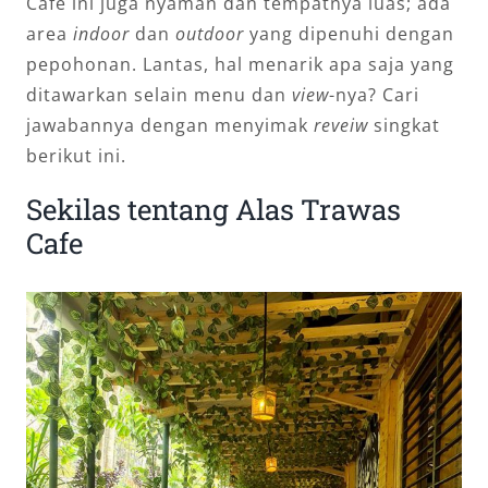
Cafe ini juga nyaman dan tempatnya luas; ada
area
indoor
dan
outdoor
yang dipenuhi dengan
pepohonan. Lantas, hal menarik apa saja yang
ditawarkan selain menu dan
view
-nya? Cari
jawabannya dengan menyimak
reveiw
singkat
berikut ini.
Sekilas tentang Alas Trawas
Cafe