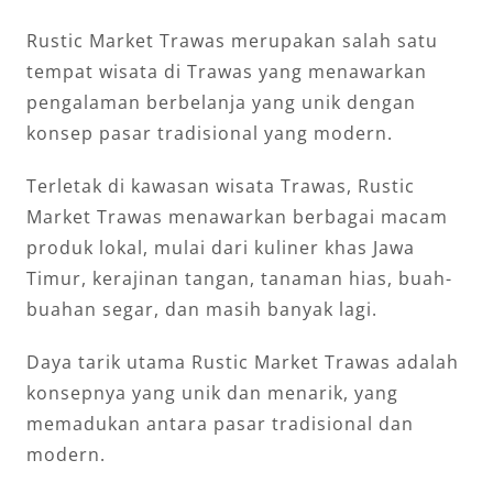
Rustic Market Trawas merupakan salah satu
tempat wisata di Trawas yang menawarkan
pengalaman berbelanja yang unik dengan
konsep pasar tradisional yang modern.
Terletak di kawasan wisata Trawas, Rustic
Market Trawas menawarkan berbagai macam
produk lokal, mulai dari kuliner khas Jawa
Timur, kerajinan tangan, tanaman hias, buah-
buahan segar, dan masih banyak lagi.
Daya tarik utama Rustic Market Trawas adalah
konsepnya yang unik dan menarik, yang
memadukan antara pasar tradisional dan
modern.