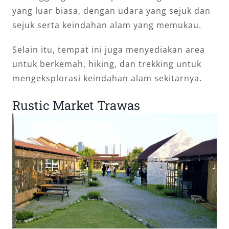
yang luar biasa, dengan udara yang sejuk dan
sejuk serta keindahan alam yang memukau.
Selain itu, tempat ini juga menyediakan area
untuk berkemah, hiking, dan trekking untuk
mengeksplorasi keindahan alam sekitarnya.
Rustic Market Trawas