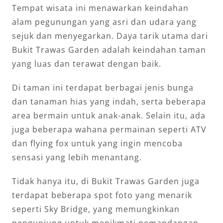
Tempat wisata ini menawarkan keindahan
alam pegunungan yang asri dan udara yang
sejuk dan menyegarkan. Daya tarik utama dari
Bukit Trawas Garden adalah keindahan taman
yang luas dan terawat dengan baik.
Di taman ini terdapat berbagai jenis bunga
dan tanaman hias yang indah, serta beberapa
area bermain untuk anak-anak. Selain itu, ada
juga beberapa wahana permainan seperti ATV
dan flying fox untuk yang ingin mencoba
sensasi yang lebih menantang.
Tidak hanya itu, di Bukit Trawas Garden juga
terdapat beberapa spot foto yang menarik
seperti Sky Bridge, yang memungkinkan