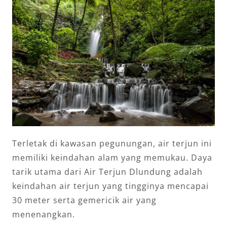
Terletak di kawasan pegunungan, air terjun ini
memiliki keindahan alam yang memukau. Daya
tarik utama dari Air Terjun Dlundung adalah
keindahan air terjun yang tingginya mencapai
30 meter serta gemericik air yang
menenangkan.