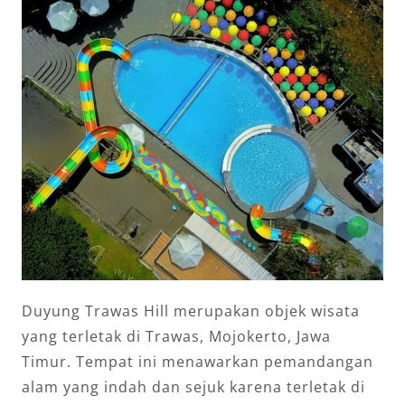
Duyung Trawas Hill merupakan objek wisata
yang terletak di Trawas, Mojokerto, Jawa
Timur. Tempat ini menawarkan pemandangan
alam yang indah dan sejuk karena terletak di