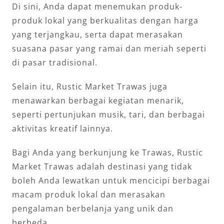
Di sini, Anda dapat menemukan produk-
produk lokal yang berkualitas dengan harga
yang terjangkau, serta dapat merasakan
suasana pasar yang ramai dan meriah seperti
di pasar tradisional.
Selain itu, Rustic Market Trawas juga
menawarkan berbagai kegiatan menarik,
seperti pertunjukan musik, tari, dan berbagai
aktivitas kreatif lainnya.
Bagi Anda yang berkunjung ke Trawas, Rustic
Market Trawas adalah destinasi yang tidak
boleh Anda lewatkan untuk mencicipi berbagai
macam produk lokal dan merasakan
pengalaman berbelanja yang unik dan
berbeda.