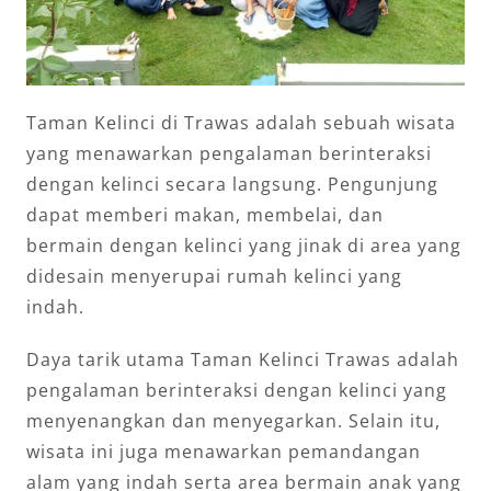
Taman Kelinci di Trawas adalah sebuah wisata
yang menawarkan pengalaman berinteraksi
dengan kelinci secara langsung. Pengunjung
dapat memberi makan, membelai, dan
bermain dengan kelinci yang jinak di area yang
didesain menyerupai rumah kelinci yang
indah.
Daya tarik utama Taman Kelinci Trawas adalah
pengalaman berinteraksi dengan kelinci yang
menyenangkan dan menyegarkan. Selain itu,
wisata ini juga menawarkan pemandangan
alam yang indah serta area bermain anak yang