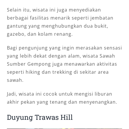
Selain itu, wisata ini juga menyediakan
berbagai fasilitas menarik seperti jembatan
gantung yang menghubungkan dua bukit,
gazebo, dan kolam renang.
Bagi pengunjung yang ingin merasakan sensasi
yang lebih dekat dengan alam, wisata Sawah
Sumber Gempong juga menawarkan aktivitas
seperti hiking dan trekking di sekitar area
sawah.
Jadi, wisata ini cocok untuk mengisi liburan
akhir pekan yang tenang dan menyenangkan.
Duyung Trawas Hill