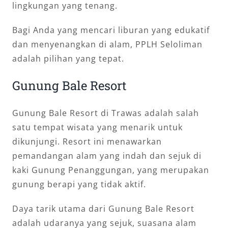
lingkungan yang tenang.
Bagi Anda yang mencari liburan yang edukatif
dan menyenangkan di alam, PPLH Seloliman
adalah pilihan yang tepat.
Gunung Bale Resort
Gunung Bale Resort di Trawas adalah salah
satu tempat wisata yang menarik untuk
dikunjungi. Resort ini menawarkan
pemandangan alam yang indah dan sejuk di
kaki Gunung Penanggungan, yang merupakan
gunung berapi yang tidak aktif.
Daya tarik utama dari Gunung Bale Resort
adalah udaranya yang sejuk, suasana alam