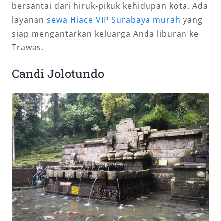
bersantai dari hiruk-pikuk kehidupan kota. Ada
layanan
sewa Hiace VIP Surabaya murah
yang
siap mengantarkan keluarga Anda liburan ke
Trawas.
Candi Jolotundo