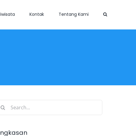
iwisata
Kontak
Tentang Kami
earch
r:
ingkasan