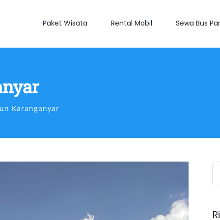
Paket Wisata
Rental Mobil
Sewa Bus Par
anyar
lun Karanganyar
S
fo
R