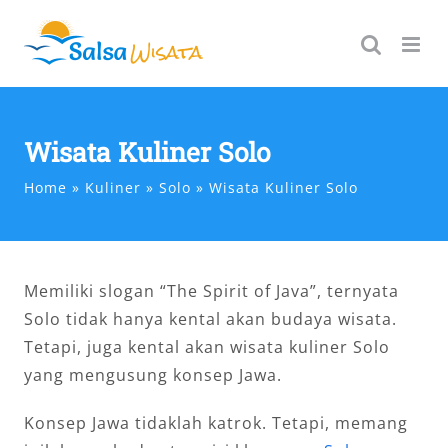
Skip
to
content
Wisata Kuliner Solo
Home
Kuliner
Solo
Wisata Kuliner Solo
Memiliki slogan “The Spirit of Java”, ternyata
Solo tidak hanya kental akan budaya wisata.
Tetapi, juga kental akan wisata kuliner Solo
yang mengusung konsep Jawa.
Konsep Jawa tidaklah katrok. Tetapi, memang