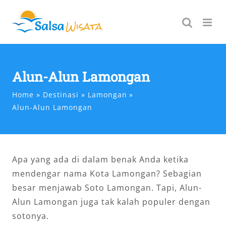
Skip
to
content
Alun-Alun Lamongan
Home
Destinasi
Lamongan
Alun-Alun Lamongan
Apa yang ada di dalam benak Anda ketika
mendengar nama Kota Lamongan? Sebagian
besar menjawab Soto Lamongan. Tapi, Alun-
Alun Lamongan juga tak kalah populer dengan
sotonya.