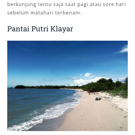
berkunjung tentu saja saat pagi atau sore hari
sebelum matahari terbenam.
Pantai Putri Klayar