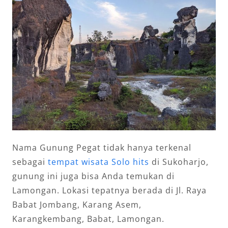
Nama Gunung Pegat tidak hanya terkenal
sebagai
tempat wisata Solo hits
di Sukoharjo,
gunung ini juga bisa Anda temukan di
Lamongan. Lokasi tepatnya berada di Jl. Raya
Babat Jombang, Karang Asem,
Karangkembang, Babat, Lamongan.