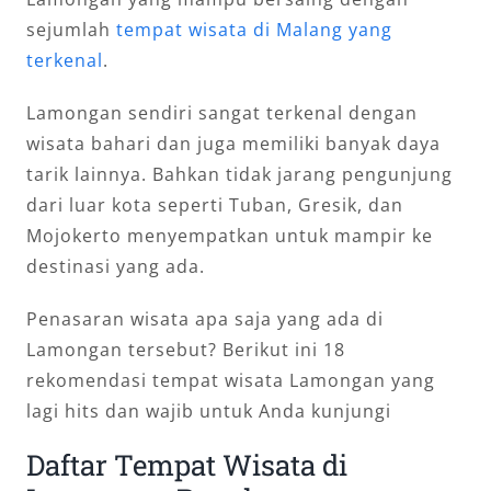
sejumlah
tempat wisata di Malang yang
terkenal
.
Lamongan sendiri sangat terkenal dengan
wisata bahari dan juga memiliki banyak daya
tarik lainnya. Bahkan tidak jarang pengunjung
dari luar kota seperti Tuban, Gresik, dan
Mojokerto menyempatkan untuk mampir ke
destinasi yang ada.
Penasaran wisata apa saja yang ada di
Lamongan tersebut? Berikut ini 18
rekomendasi tempat wisata Lamongan yang
lagi hits dan wajib untuk Anda kunjungi
Daftar Tempat Wisata di