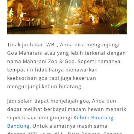
Tidak jauh dari WBL, Anda bisa mengunjungi
Goa Maharani atau yang lebih terkenal dengan
nama Maharani Zoo & Goa. Seperti namanya
tempat ini tidak hanya menawarkan
keeksotisan goa tapi juga keseruan
mengunjungi kebun binatang.
Jadi selain dapat menjelajah goa, Anda pun
dapat melihat berbagai macam hewan menarik
seperti saat mengunjungi
Kebun Binatang
Bandung
. Untuk alamatnya masih sama