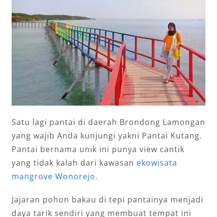
Satu lagi pantai di daerah Brondong Lamongan
yang wajib Anda kunjungi yakni Pantai Kutang.
Pantai bernama unik ini punya view cantik
yang tidak kalah dari kawasan
ekowisata
mangrove Wonorejo
.
Jajaran pohon bakau di tepi pantainya menjadi
daya tarik sendiri yang membuat tempat ini