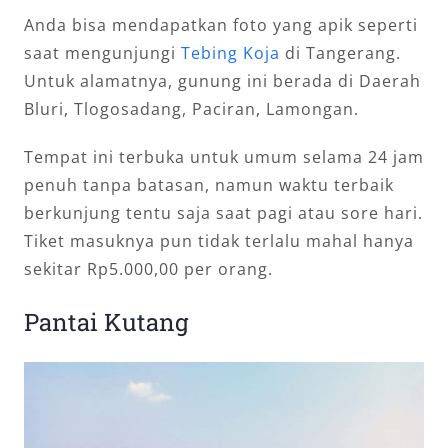
Anda bisa mendapatkan foto yang apik seperti
saat mengunjungi
Tebing Koja
di Tangerang.
Untuk alamatnya, gunung ini berada di Daerah
Bluri, Tlogosadang, Paciran, Lamongan.
Tempat ini terbuka untuk umum selama 24 jam
penuh tanpa batasan, namun waktu terbaik
berkunjung tentu saja saat pagi atau sore hari.
Tiket masuknya pun tidak terlalu mahal hanya
sekitar Rp5.000,00 per orang.
Pantai Kutang