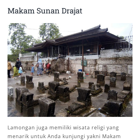
Makam Sunan Drajat
Lamongan juga memiliki wisata religi yang
menarik untuk Anda kunjungi yakni Makam