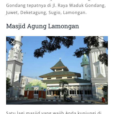
Gondang tepatnya di Jl. Raya Waduk Gondang,
Juwet, Deketagung, Sugio, Lamongan.
Masjid Agung Lamongan
Satu lagi masjid yang wajib Anda kunjungi di