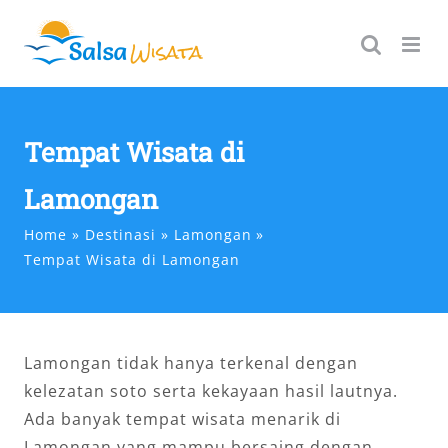
Skip
to
content
Tempat Wisata di
Lamongan
Home
Destinasi
Lamongan
Tempat Wisata di Lamongan
Lamongan tidak hanya terkenal dengan
kelezatan soto serta kekayaan hasil lautnya.
Ada banyak tempat wisata menarik di
Lamongan yang mampu bersaing dengan