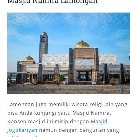
Masjid Namira Lamongan
Lamongan juga memiliki wisata religi lain yang
bisa Anda kunjungi yaitu Masjid Namira.
Konsep masjid ini mirip dengan
Masjid
Jogokariyan
namun dengan bangunan yang