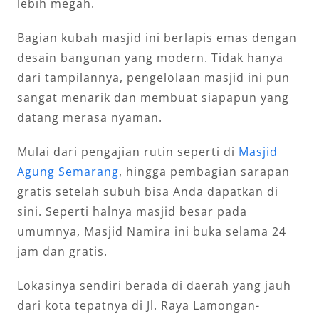
lebih megah.
Bagian kubah masjid ini berlapis emas dengan
desain bangunan yang modern. Tidak hanya
dari tampilannya, pengelolaan masjid ini pun
sangat menarik dan membuat siapapun yang
datang merasa nyaman.
Mulai dari pengajian rutin seperti di
Masjid
Agung Semarang
, hingga pembagian sarapan
gratis setelah subuh bisa Anda dapatkan di
sini. Seperti halnya masjid besar pada
umumnya, Masjid Namira ini buka selama 24
jam dan gratis.
Lokasinya sendiri berada di daerah yang jauh
dari kota tepatnya di Jl. Raya Lamongan-