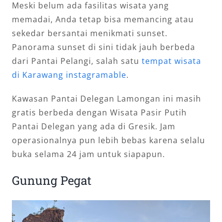
Meski belum ada fasilitas wisata yang
memadai, Anda tetap bisa memancing atau
sekedar bersantai menikmati sunset.
Panorama sunset di sini tidak jauh berbeda
dari Pantai Pelangi, salah satu
tempat wisata
di Karawang instagramable
.
Kawasan Pantai Delegan Lamongan ini masih
gratis berbeda dengan Wisata Pasir Putih
Pantai Delegan yang ada di Gresik. Jam
operasionalnya pun lebih bebas karena selalu
buka selama 24 jam untuk siapapun.
Gunung Pegat