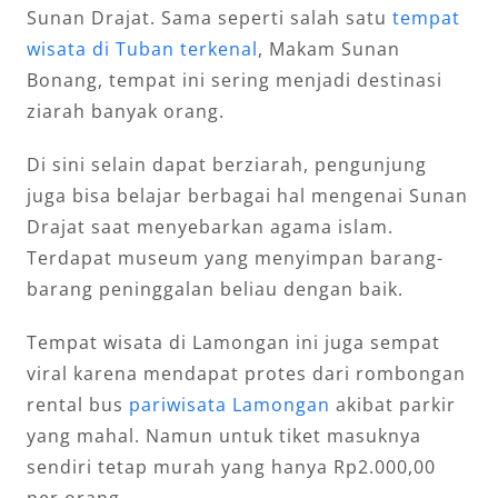
Sunan Drajat. Sama seperti salah satu
tempat
wisata di Tuban terkenal
, Makam Sunan
Bonang, tempat ini sering menjadi destinasi
ziarah banyak orang.
Di sini selain dapat berziarah, pengunjung
juga bisa belajar berbagai hal mengenai Sunan
Drajat saat menyebarkan agama islam.
Terdapat museum yang menyimpan barang-
barang peninggalan beliau dengan baik.
Tempat wisata di Lamongan ini juga sempat
viral karena mendapat protes dari rombongan
rental bus
pariwisata Lamongan
akibat parkir
yang mahal. Namun untuk tiket masuknya
sendiri tetap murah yang hanya Rp2.000,00
per orang.