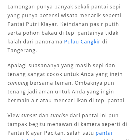
Lamongan punya banyak sekali pantai sepi
yang punya potensi wisata menarik seperti
Pantai Putri Klayar. Keindahan pasir putih
serta pohon bakau di tepi pantainya tidak
kalah dari panorama
Pulau Cangkir
di
Tangerang.
Apalagi suasananya yang masih sepi dan
tenang sangat cocok untuk Anda yang ingin
camping
bersama teman. Ombaknya pun
tenang jadi aman untuk Anda yang ingin
bermain air atau mencari ikan di tepi pantai.
View
sunset
dan
sunrise
dari pantai ini pun
tampak begitu menawan di kamera seperti di
Pantai Klayar Pacitan, salah satu
pantai