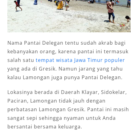
Nama Pantai Delegan tentu sudah akrab bagi
kebanyakan orang, karena pantai ini termasuk
salah satu
tempat wisata Jawa Timur populer
yang ada di Gresik. Namun jarang yang tahu
kalau Lamongan juga punya Pantai Delegan.
Lokasinya berada di Daerah Klayar, Sidokelar,
Paciran, Lamongan tidak jauh dengan
perbatasan Lamongan Gresik. Pantai ini masih
sangat sepi sehingga nyaman untuk Anda
bersantai bersama keluarga.