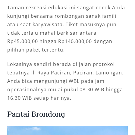
Taman rekreasi edukasi ini sangat cocok Anda
kunjungi bersama rombongan sanak famili
atau saat karyawisata. Tiket masuknya pun
tidak terlalu mahal berkisar antara
Rp45.000,00 hingga Rp140.000,00 dengan
pilihan paket tertentu.
Lokasinya sendiri berada di jalan protokol
tepatnya Jl. Raya Paciran, Paciran, Lamongan.
Anda bisa mengunjungi WBL pada jam
operasionalnya mulai pukul 08.30 WIB hingga
16.30 WIB setiap harinya.
Pantai Brondong