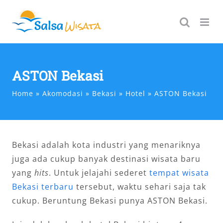
Skip
to
content
ASTON Bekasi
Home
Akomodasi
Bekasi
Hotel
ASTON Bekasi
Bekasi adalah kota industri yang menariknya
juga ada cukup banyak destinasi wisata baru
yang
hits
. Untuk jelajahi sederet
tempat wisata
Bekasi terbaru
tersebut, waktu sehari saja tak
cukup. Beruntung Bekasi punya ASTON Bekasi.