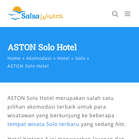
Skip
to
content
ASTON Solo Hotel
Home
Akomodasi
Hotel
Solo
ASTON Solo Hotel
ASTON Solo Hotel merupakan salah satu
pilihan akomodasi terbaik untuk para
wisatawan yang berkunjung ke beberapa
tempat wisata Solo terbaru
yang sedang
hits
.