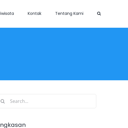
iwisata
Kontak
Tentang Kami
earch
r:
ingkasan