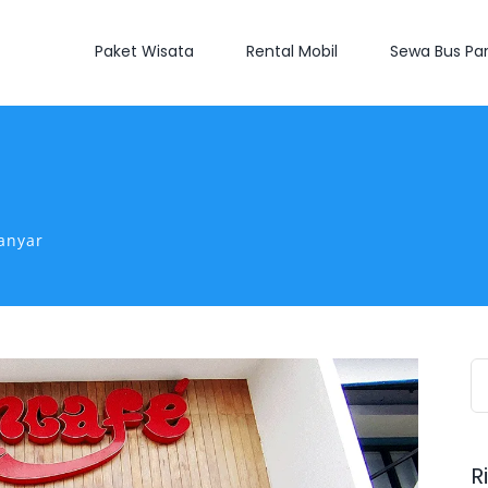
Paket Wisata
Rental Mobil
Sewa Bus Par
anyar
S
fo
R