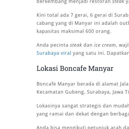
berkembang menjadi restoran
steak
y
Kini total ada 7 gerai, 6 gerai di Su
cabang yang di Manyar ini adalah out
kapasitas maksimal 600 orang.
Anda pecinta
steak
dan
ice cream
, waj
Surabaya viral
yang satu ini. Dapatkan
Lokasi Boncafe Manyar
Boncafe Manyar berada di alamat Jal
Kecamatan Gubeng, Surabaya, Jawa T
Lokasinya sangat strategis dan mudah
yang ramai dan dekat dengan berbaga
Anda bisa mengikuti petunjuk arah d