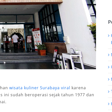
P
lihan
wisata kuliner Surabaya viral
karena
is ini sudah beroperasi sejak tahun 1977 dan
ai.