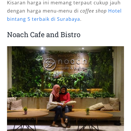
Kisaran harga ini memang terpaut cukup jauh
dengan harga menu-menu di
coffee shop
Hotel
bintang 5 terbaik di Surabaya
.
Noach Cafe and Bistro