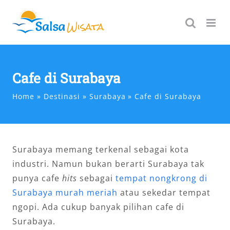
Skip
to
content
Cafe di Surabaya
Home
Destinasi
Surabaya
Cafe di Surabaya
Surabaya memang terkenal sebagai kota
industri. Namun bukan berarti Surabaya tak
punya cafe
hits
sebagai
tempat nongkrong di
Surabaya murah meriah
atau sekedar tempat
ngopi. Ada cukup banyak pilihan cafe di
Surabaya.